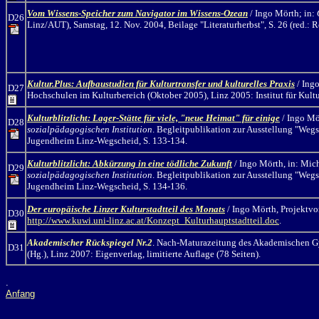
Vom Wissens-Speicher zum Navigator im Wissens-Ozean
/ Ingo Mörth;
in:
D26
Linz/AUT)
, Samstag, 12. Nov. 2004, Beilage "Literaturherbst", S. 26 (red.: 
Kultur.Plus: Aufbaustudien für Kulturtransfer und kulturelles Praxis
/ Ingo
D27
Hochschulen im Kulturbereich (Oktober 2005), Linz 2005: Institut für Kultur
Kulturblitzlicht: Lager-Stätte für viele, "neue Heimat" für einige
/ Ingo Mö
D28
sozialpädagogischen Institution
. Begleitpublikation zur Ausstellung "Weg
Jugendheim Linz-Wegscheid, S. 133-134.
Kulturblitzlicht:
Abkürzung in eine tödliche Zukunft
/ Ingo Mörth,
in: Mic
D29
sozialpädagogischen Institution
. Begleitpublikation zur Ausstellung "Weg
Jugendheim Linz-Wegscheid, S. 134-136.
Der europäische Linzer Kulturstadtteil des Monats
/ Ingo Mörth, Projektvor
D30
http://www.kuwi.uni-linz.ac.at/Konzept_Kulturhauptstadtteil.doc
.
Akademischer Rückspiegel Nr.2
. Nach-Maturazeitung des Akademischen Gym
D31
(Hg.), Linz 2007: Eigenverlag, limitierte Auflage (78 Seiten).
.
Anfang