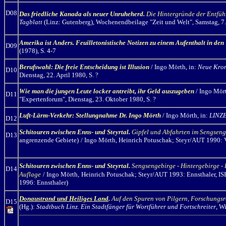
D08
Das friedliche Kanada als neuer Unruheherd.
Die Hintergründe der Entfüh
Tagblatt
(Linz: Gutenberg), Wochenendbeilage "Zeit und Welt", Samstag, 7
Amerika ist Anders. Feuilletonistische Notizen zu einem Aufenthalt in de
D09
(1978), S. 4-7
Beru
fswahl: Die freie Entscheidung ist Illusion
/ Ingo Mörth, in:
Neue Kron
D10
Dienstag, 22. April 1980, S. ?
Wie man die jungen Leute locker antreibt, ihr Geld auszugeben
/ Ingo Mör
D11
"Expertenforum", Dienstag, 23. Oktober 1980, S. ?
Luft-Lärm-Verkehr: Stellungnahme Dr. Ingo Mörth
/ Ingo Mörth, in:
LINZE
D12
Schitouren zwischen Enns
-
und Steyrtal.
Gipfel und Abfahrten im Sengseng
D13
angrenzende Gebiete)
/ Ingo Mörth,
Heinrich Potuschak; Steyr/AUT 1990: V
Schitouren zwischen Enns
-
und Steyrtal.
Sengsengebirge - Hintergebirge - 
D14
Auflage
/ Ingo Mörth,
Heinrich Potuschak; Steyr/AUT 1993: Ennsthaler, I
1996: Ennsthaler)
Donaustrand und Heiliges Land
.
Auf den Spuren von Pilgern, Forschungsr
D15
(Hg.):
Stadtbuch Linz. Ein Stadtfänger für Wortführer und Fortschreiter
, W