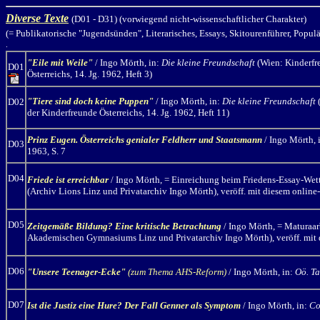
Diverse Texte
(D01 - D31) (vorwiegend nicht-wissenschaftlicher Charakter)
(= Publikatorische "Jugendsünden", Literarisches, Essays, Skitourenführer, Popul
.
"Eile mit Weile"
/ Ingo Mörth
, in:
Die kleine Freundschaft
(Wien: Kinderfre
D01
Österreichs, 14. Jg. 1962, Heft 3)
"Tiere sind doch keine Puppen"
/ Ingo Mörth
, in:
Die kleine Freundschaft
(
D02
der Kinderfreunde Österreichs, 14. Jg. 1962, Heft 11)
Prinz Eugen. Österreichs genialer Feldherr und Staatsmann
/ Ingo Mörth,
D03
1963, S. 7
D04
Friede ist erreichbar
/ Ingo Mörth,
=
Einreichung beim Friedens-Essay-Wett
(Archiv Lions Linz und Privatarchiv Ingo Mörth), veröff. mit diesem online-
D05
Zeitgemäße Bildung? Eine kritische Betrachtung
/ Ingo Mörth, = Maturaa
Akademischen Gymnasiums Linz und Privatarchiv Ingo Mörth), veröff. mit 
D06
"Unsere Teenager-Ecke"
(zum Thema AHS-Reform)
/ Ingo Mörth,
in:
Oö. Ta
D07
Ist die Justiz eine Hure? Der Fall Genner als Symptom
/ Ingo Mörth,
in:
Co