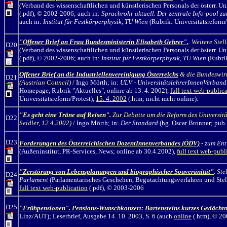
(Verband des wissenschaftlichen und künstlerischen Personals der österr. Un
(.pdf), © 2002-2006; auch in:
Sprachrohr aktuell. Der zentrale Info-pool zu
auch in:
Institut für Festkörperphysik, TU Wien
(Rubrik: Universitätsreform/
"Offener Brief an Frau Bundesministerin Elisabeth Gehrer".
Weitere Stel
D20
(Verband des wissenschaftlichen und künstlerischen Personals der österr. Un
(.pdf), © 2002-2006; auch in:
Institut für Festkörperphysik, TU Wien
(Rubrik
Offener Brief an die Industriellenvereinigung Österreichs
& die Bundeswir
D21
(Austrian Council)
/ Ingo Mörth; in:
ULV - UniversitätslehrerInnenVerband
Homepage, Rubrik "Aktuelles", online ab 13. 4. 2002),
full text web-public
Universitätsreform/Protest),
15. 4. 2002
(.htm; nicht mehr online).
"Es geht eine Träne auf Reisen".
Zur Debatte um die Reform des Universitä
D22
Seidler, 12.4.2002)
/ Ingo Mörth; in:
Der Standard
(hg. Oscar Bronner; pub
D23
Forderungen des Österreichischen DozentInnenverbandes (ÖDV)
-
zum Ent
(Außeninstitut, PR-Services, News; online ab 30.4.2002),
full text web-publ
"Zerstörung von Lebensplanungen und biographischer Souveränität"
.
Ste
D24
Parlament
(Parlamentarisches Geschehen, Begutachtungsverfahren und Stell
full text web-publication
(.pdf), © 2003-2006
D25
"Frühpensionen". Pensions-Wunschkonzert: Bartensteins kurzes Gedächtn
Linz/AUT); Leserbrief, Ausgabe 14. 10. 2003, S. 6 (auch
online
(.htm), © 20