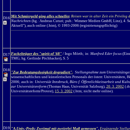
Mit Schmiergeld ging alles schneller
.
Reisen war in alter Zeit ein Privileg
D16
Nachrichten
(hg.: Andreas Cuturi; pub.: Wimmer Medien GmbH, Linz), 4. Se
Aktuell"), auch online (.htm), © 1993-2006 (registrierungspflichtig)
Fackelträger des "spirit of '68"
/ Ingo Mörth;
in:
Manfred Eder focus
(Ein
D17
TMG; hg. Gerlinde Pöchhacker), S. 5
D18
"Zur Bedeutungslosigkeit degradiert"
.
Stellungnahme zum Universitätsge
wissenschaftlichen und künstlerischen Personals der österr. Universitäten, 
2006; auch in:
Universiät Innsbruck, Büro f. Öffentlichkeitsarbeit und Kult
zur Universitätsreform
(Thomas Haas, Universität Salzburg),
20. 3. 2002
(.d
Universitätsreform/Protest),
15. 3. 2002
(.htm; nicht mehr online).
D19
"A.Univ.-Profs: Zweimal mit zweierlei Maß gemessen".
Ergänzende Stellu