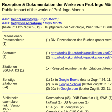
Rezeption & Dokumentation der Werke von Prof. Ingo Mör
Public impact of the works of Prof. Ingo Moerth
A-02
:
Rechtssoziologie
/
Ingo Mörth;
A-03:
Religionssoziologie
/ Ingo Mörth
(beide in: Otto Nigsch (Hg.), Hauptgebiete der Soziologie, Wien 1978: Bund
Rezensionen/
Presseberichte
(1) Div. Rezensionen des Buches (paper-versi
(1)
Abstracts
(1)
http://fodok.jku.at/fodok/publikation.xs
(2)
(2)
http://fodok.jku.at/fodok/publikation.xs
Zitationen
1x (Religion) registriert in den Zitationsdate
SSCI-AHCI (1)
Sonstige
(1) 1x in
Google Books
(letzter Zugriff 24. 11
Zitationen
(2) 3x in
Google Scholar
(letzter Zugriff: 2. 1
(24)
(3) 20x in
Google.com
(letzter Zugriff: 23. 11.
Bibliotheks-
Deutschland
(48): DNB Frankfurt (1), SWB (7
exemplare
Holland
(1): UB Groningen (1);
(inkl. Version
USA
(2): LIB congress (2);
1977)
Canada
(1): AMICUS-CNL (1);