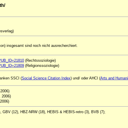
th/
esverlag)
on) insgesamt sind noch nicht ausrecherchiert.
ql?PUB_ID=21810
(Rechtssoziologie)
ql?PUB_ID=21809
(Religionssoziologie)
nbanken SSCI (
Social Science Citation Index
) und/ oder AHCI (
Arts and Humanit
. 2006)
2. 2006)
 2006)
), GBV (12), HBZ-NRW (18), HEBIS & HEBIS-retro (3), BVB (7);