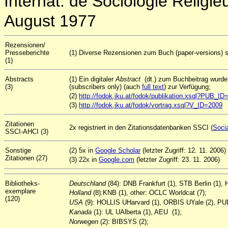
Internat. de Sociologie Religi
August 1977
Rezensionen/
Presseberichte
(1) Diverse Rezensionen zum Buch (paper-versions) si
(1)
Abstracts
(1) Ein digitaler
Abstract
(dt.) zum Buchbeitrag wurd
(3)
(subscribers only) (auch
full text
) zur Verfügung;
(2)
http://fodok.jku.at/fodok/publikation.xsql?PUB_I
(3)
http://fodok.jku.at/fodok/vortrag.xsql?V_ID=2009
Zitationen
2x registriert in den Zitationsdatenbanken SSCI (
Socia
SSCI-AHCI (3)
Sonstige
(2) 5x in
Google Scholar
(letzter Zugriff: 12. 11. 2006)
Zitationen (27)
(3) 22x in
Google.com
(letzter Zugriff: 23. 11. 2006)
Bibliotheks-
Deutschland
(84): DNB Frankfurt (1), STB Berlin (1)
exemplare
Holland
(8):KNB (1), other: OCLC Worldcat (7);
(120)
USA
(9): HOLLIS UHarvard (1), ORBIS UYale (2), PUL 
Kanada
(1): UL UAlberta (1), AEU (1);
Norwegen
(2): BIBSYS (2);