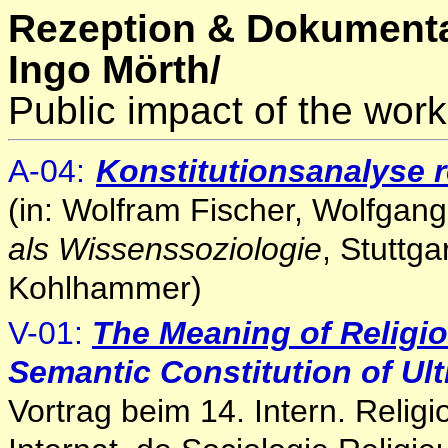
Rezeption & Dokumenta
Ingo Mörth/
Public impact of the work
A
-04
:
Konstitutionsanalyse 
(in: Wolfram Fischer, Wolfgan
als Wissenssoziologie
, Stuttg
Kohlhammer)
V-01:
The Meaning of Religi
Semantic Constitution of Ult
V
ortrag beim 14. Intern. Relig