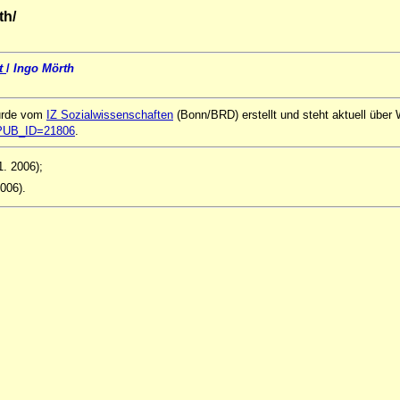
th/
it
/
Ingo Mörth
urde vom
IZ Sozialwissenschaften
(Bonn/BRD) erstellt und steht aktuell über
ql?PUB_ID=21806
.
1. 2006);
2006).