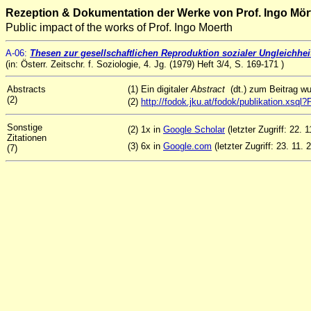
Rezeption & Dokumentation der Werke von Prof. Ingo Mör
Public impact of the works of Prof. Ingo Moerth
A
-06
:
Thesen zur gesellschaftlichen Reproduktion sozialer Ungleichhe
(in: Österr. Zeitschr. f. Soziologie, 4. Jg. (1979) Heft 3/4, S. 169-171 )
Abstracts
(1) Ein digitaler
Abstract
(dt.) zum Beitrag w
(2)
(2)
http://fodok.jku.at/fodok/publikation.xs
Sonstige
(2) 1x in
Google Scholar
(letzter Zugriff: 22. 1
Zitationen
(3) 6x in
Google.com
(letzter Zugriff: 23. 11. 
(7)