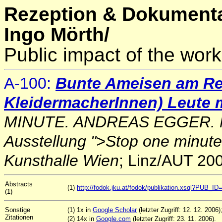
Rezeption & Dokumenta
Ingo Mörth/
Public impact of the work
A-100:
Bunte Ameisen am R
KleidermacherInnen) Leute
MINUTE. ANDREAS EGGER. M
Ausstellung ">Stop one minute,
Kunsthalle Wien
; Linz/AUT 200
Abstracts
(1)
http://fodok.jku.at/fodok/publikation.xsql?PUB_I
(1)
Sonstige
(1) 1x in
Google Scholar
(letzter Zugriff: 12. 12. 2006)
Zitationen
(2) 14x in
Google.com
(letzter Zugriff: 23. 11. 2006).