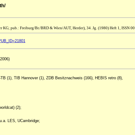
th/
er KG; pub.: Freiburg/Br./BRD & Wien/AUT, Herder), 34. Jg. (1980) Heft 1, ISSN 0
ql?PUB_ID=21801
 2006)
 STB (1), TIB Hannover (1), ZDB Besitznachweis (166), HEBIS retro (8),
orldcat) (2);
, u.a. LES, UCambridge;