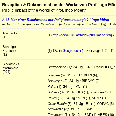
Rezeption & Dokumentation der Werke von Prof. Ingo Mör
Public impact of the works of Prof. Ingo Moerth
A
-13
:
Vor einer Renaissance der Religionssoziologie?
/
Ingo Mörth
in:
Herder-Korrespondenz. Monatshefte für Gesellschaft und Religion
(hg.: Herd
Abstracts
(1)
http://fodok.jku.at/fodok/publikation.xs
(1)
Sonstige
Zitationen
(1) 12x in
Google.com
(letzter Zugriff: 23. 11.
(12)
Bibliotheks-
Deutschland
(1): 34. Jg.: DNB Frankfurt (1),
exemplare
(294)
Spanien
(6): 34. Jg.: REBUIN (6);
Norwegen
(2): 34. Jg.: BIBSYS (2);
Polen
(1): 34. Jg.: PNL (1);
Holland
(3): 34. Jg.: KB (1); other (via OCLC w
Italien
(12): 34. Jg.: SBN (1), ACNP (11);
Great
Britain
(6): 34. Jg.: BL (1); COPAC (5)
Schweden
(8): 34. Jg.: LIBRIS (8);
Frankreich
(11): 34. Jg.: BNF (1); ABES (10);