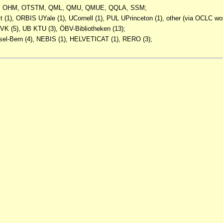
SHS, OHM, OTSTM, QML, QMU, QMUE, QQLA, SSM;
t (1), ORBIS UYale (1), UCornell (1), PUL UPrinceton (1), other (via OCLC wor
VK (5), UB KTU (3), ÖBV-Bibliotheken (13);
Basel-Bern (4), NEBIS (1), HELVETICAT (1), RERO (3);