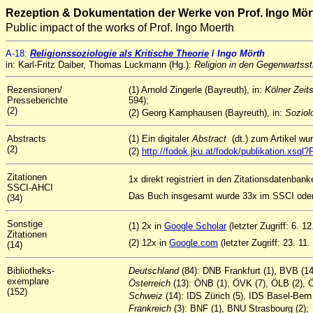
Rezeption & Dokumentation der Werke von Prof. Ingo Mör
Public impact of the works of Prof. Ingo Moerth
A
-18
:
Religionssoziologie als Kritische Theorie
/
Ingo Mörth
in: Karl-Fritz Daiber, Thomas Luckmann (Hg.):
Religion in den Gegenwartss
Rezensionen/
(1) Arnold Zingerle (Bayreuth), in:
Kölner Zeits
Presseberichte
594);
(2)
(2) Georg Kamphausen (Bayreuth), in:
Soziol
Abstracts
(1) Ein digitaler
Abstract
(dt.) zum Artikel w
(2)
(2)
http://fodok.jku.at/fodok/publikation.xs
Zitationen
1x direkt registriert in den Zitationsdatenban
SSCI-AHCI
Das Buch insgesamt wurde 33x im SSCI oder 
(34)
Sonstige
(1) 2x in
Google Scholar
(letzter Zugriff: 6. 1
Zitationen
(2) 12x in
Google.com
(letzter Zugriff: 23. 11.
(14)
Bibliotheks-
Deutschland
(84): DNB Frankfurt (1), BVB (
exemplare
Österreich
(13): ÖNB (1), ÖVK (7), ÖLB (2), Ö
(152)
Schweiz
(14): IDS Zürich (5), IDS Basel-Bern
Frankreich
(3): BNF (1), BNU Strasbourg (2);