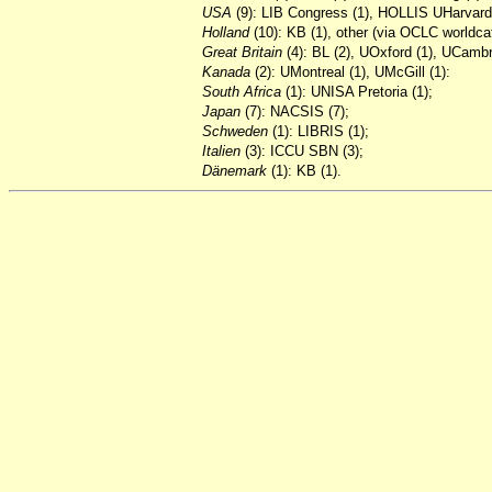
USA
(9): LIB Congress (1), HOLLIS UHarvard
Holland
(10): KB (1), other (via OCLC worldcat
Great
Britain
(4): BL (2), UOxford (1), UCambr
Kanada
(2): UMontreal (1), UMcGill (1):
South
Africa
(1): UNISA Pretoria (1);
Japan
(7): NACSIS (7);
Schweden
(1): LIBRIS (1);
Italien
(3): ICCU SBN (3);
Dänemark
(1): KB (1).