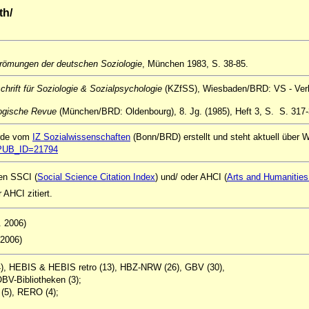
th/
trömungen der deutschen Soziologie
, München 1983, S. 38-85.
chrift für Soziologie & Sozialpsychologie
(KZfSS), Wiesbaden/BRD: VS - Verlag
ogische Revue
(München/BRD: Oldenbourg), 8. Jg. (1985), Heft 3, S. S. 317-
urde vom
IZ Sozialwissenschaften
(Bonn/BRD) erstellt und steht aktuell über
ql?PUB_ID=21794
ken SSCI (
Social Science Citation Index
) und/ oder AHCI (
Arts and Humanities 
AHCI zitiert.
2. 2006)
 2006)
14), HEBIS & HEBIS retro (13), HBZ-NRW (26), GBV (30),
BV-Bibliotheken (3);
 (5), RERO (4);