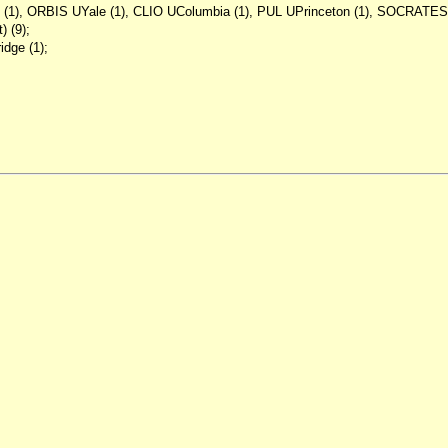
 (1), ORBIS UYale (1), CLIO UColumbia (1), PUL UPrinceton (1), SOCRATES US
) (9);
idge (1);