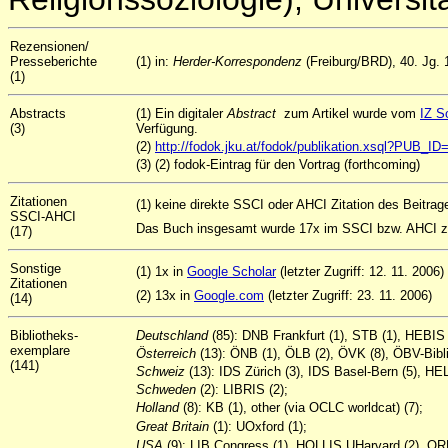
Rezensionen/
Presseberichte
(1) in:
Herder-Korrespondenz
(Freiburg/BRD), 40. Jg. 
(1)
Abstracts
(1) Ein digitaler
Abstract
zum Artikel wurde vom
IZ S
(3)
Verfügung.
(2)
http://fodok.jku.at/fodok/publikation.xsql?PUB_I
(3) (2) fodok-Eintrag für den Vortrag (forthcoming)
Zitationen
(1) keine direkte SSCI oder AHCI Zitation des Beitrag
SSCI-AHCI
Das Buch insgesamt wurde 17x im SSCI bzw. AHCI zit
(17)
Sonstige
(1) 1x in
Google Scholar
(letzter Zugriff: 12. 11. 2006)
Zitationen
(2) 13x in
Google.com
(letzter Zugriff: 23. 11. 2006)
(14)
Bibliotheks-
Deutschland
(85): DNB Frankfurt (1), STB (1), HEBI
exemplare
Österreich
(13): ÖNB (1), ÖLB (2), ÖVK (8), ÖBV-Bibli
(141)
Schweiz
(13): IDS Zürich (3), IDS Basel-Bern (5), H
Schweden
(2): LIBRIS (2);
Holland
(8): KB (1), other (via OCLC worldcat) (7);
Great
Britain
(1): UOxford (1);
USA
(9): LIB Congress (1), HOLLIS UHarvard (2), ORB