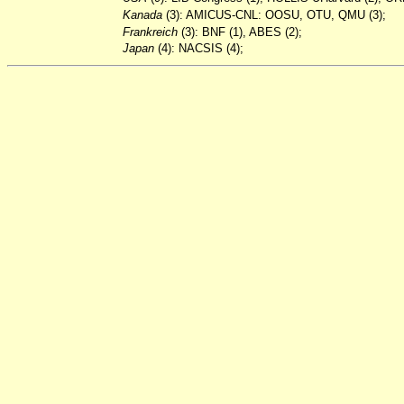
Kanada
(3): AMICUS-CNL: OOSU, OTU, QMU (3);
Frankreich
(3): BNF (1), ABES (2);
Japan
(4): NACSIS (4);