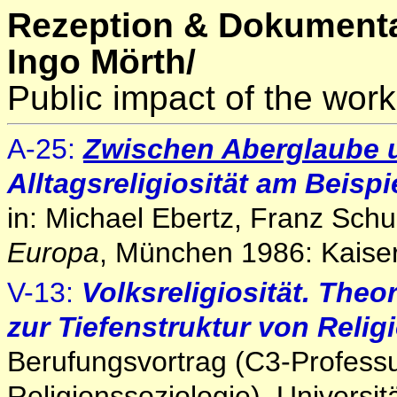
Rezeption & Dokumenta
Ingo Mörth/
Public impact of the work
A
-25:
Zwischen Aberglaube u
Alltagsreligiosität am Beispi
in: Michael Ebertz, Franz Schu
Europa
, München 1986: Kaiser
V-13:
Volksreligiosität. The
zur Tiefenstruktur von Religi
Berufungsvortrag (C3-Professur
Religionssoziologie), Universi