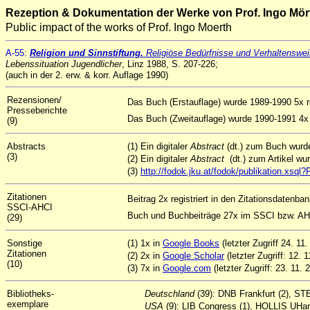
Rezeption & Dokumentation der Werke von Prof. Ingo Mör
Public impact of the works of Prof. Ingo Moerth
A-55
:
Religion und Sinnstiftung.
Religiöse Bedürfnisse und Verhaltenswei
Lebenssituation Jugendlicher
, Linz 1988, S. 207-226;
(auch in der 2. erw. & korr. Auflage 1990)
Rezensionen/
Das Buch (Erstauflage) wurde 1989-1990 5x r
Presseberichte
Das Buch (Zweitauflage) wurde 1990-1991 4x 
(9)
Abstracts
(1) Ein digitaler
Abstract
(dt.) zum Buch wur
(3)
(2) Ein digitaler
Abstract
(dt.) zum Artikel w
(3)
http://fodok.jku.at/fodok/publikation.xs
Zitationen
Beitrag 2x registriert in den Zitationsdatenba
SSCI-AHCI
Buch und Buchbeiträge 27x im SSCI bzw. AHCI
(29)
Sonstige
(1) 1x in
Google Books
(letzter Zugriff 24. 11
Zitationen
(2) 2x in
Google Scholar
(letzter Zugriff: 12. 
(10)
(3) 7x in
Google.com
(letzter Zugriff: 23. 11. 
Bibliotheks-
Deutschland
(39): DNB Frankfurt (2), ST
exemplare
USA
(9): LIB Congress (1), HOLLIS UHar