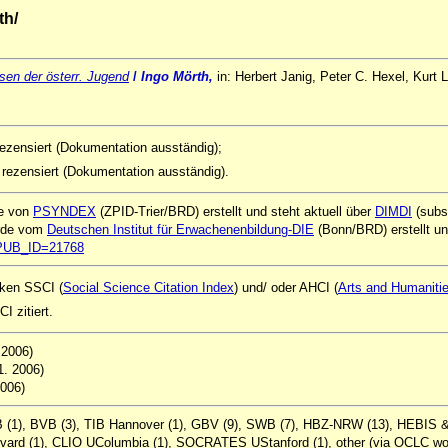
th/
sen der österr. Jugend
/
Ingo Mörth,
in: Herbert Janig, Peter C. Hexel, Kurt
ezensiert (Dokumentation ausständig);
rezensiert (Dokumentation ausständig).
de von
PSYNDEX
(ZPID-Trier/BRD) erstellt und steht aktuell über
DIMDI
(subs
urde vom
Deutschen Institut für Erwachenenbildung-DIE
(Bonn/BRD) erstellt und
ql?PUB_ID=21768
nken SSCI (
Social Science Citation Index
) und/ oder AHCI (
Arts and Humanitie
 zitiert.
. 2006)
11. 2006)
2006)
B (1), BVB (3), TIB Hannover (1), GBV (9), SWB (7), HBZ-NRW (13), HEBIS &
vard (1), CLIO UColumbia (1), SOCRATES UStanford (1), other (via OCLC worl