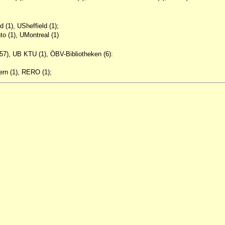
 (1), USheffield (1);
o (1), UMontreal (1)
57), UB KTU (1), ÖBV-Bibliotheken (6):
ern (1), RERO (1);