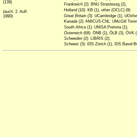
(139)
Frankreich
(2): BNU Strasbourg (2),
Holland
(10): KB (1), other (OCLC) (9)
(auch: 2. Aufl.
Great
Britain
(3): UCambridge (1), UOxford
1990)
Kanada
(2): AMICUS-CNL: UMcGill Toront
South
Africa
(1): UNISA Pretoria (1);
Österreich
(68): ÖNB (1), ÖLB (3), ÖVK (
Schweden
(2): LIBRIS (2);
Schweiz
(3): IDS Zürich (1), IDS Basel-B