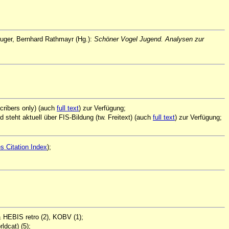
 Luger, Bernhard Rathmayr (Hg.):
Schöner Vogel Jugend. Analysen zur
cribers only) (auch
full text
) zur Verfügung;
 steht aktuell über FIS-Bildung (tw. Freitext) (auch
full text
) zur Verfügung;
s Citation Index
);
 HEBIS retro (2), KOBV (1);
dcat) (5);