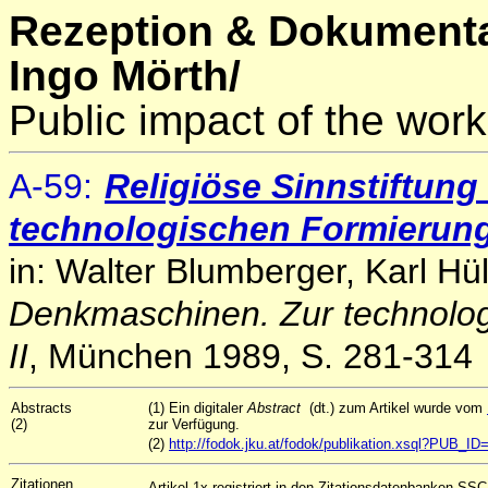
Rezeption & Dokumenta
Ingo Mörth/
Public impact of the work
A-59
:
Religiöse Sinnstiftung
technologischen Formierun
in: Walter Blumberger, Karl H
Denkmaschinen. Zur technolog
II
, München 1989, S. 281-314
Abstracts
(1) Ein digitaler
Abstract
(dt.) zum Artikel wurde vom
(2)
zur Verfügung.
(2)
http://fodok.jku.at/fodok/publikation.xsql?PUB_I
Zitationen
Artikel 1x registriert in den Zitationsdatenbanken SSCI