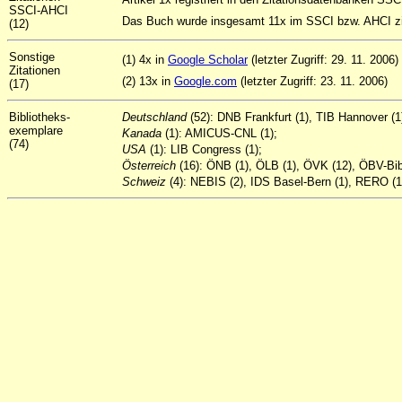
SSCI-AHCI
Das Buch wurde insgesamt 11x im SSCI bzw. AHCI zit
(12)
Sonstige
(1) 4x in
Google Scholar
(letzter Zugriff: 29. 11. 2006)
Zitationen
(2) 13x in
Google.com
(letzter Zugriff: 23. 11. 2006)
(17)
Bibliotheks-
Deutschland
(52): DNB Frankfurt (1), TIB Hannover (
exemplare
Kanada
(1): AMICUS-CNL (1);
(74)
USA
(1): LIB Congress (1);
Österreich
(16): ÖNB (1), ÖLB (1), ÖVK (12), ÖBV-Bibl
Schweiz
(4): NEBIS (2), IDS Basel-Bern (1), RERO (1