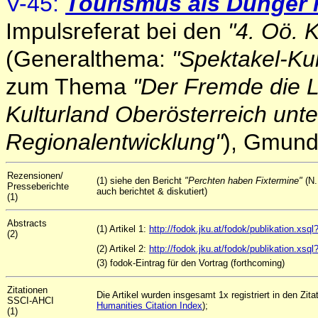
V-45:
Tourismus als Dünger r
Impulsreferat bei den
"4. Oö. 
(Generalthema:
"Spektakel-Ku
zum Thema
"Der Fremde die La
Kulturland Oberösterreich unt
Regionalentwicklung"
), Gmund
Rezensionen/
(1) siehe den Bericht
"Perchten haben Fixtermine"
(N.
Presseberichte
auch berichtet & diskutiert)
(1)
Abstracts
(1) Artikel 1:
http://fodok.jku.at/fodok/publikation.x
(2)
(2) Artikel 2:
http://fodok.jku.at/fodok/publikation.xs
(3)
fodok-Eintrag für den Vortrag (forthcoming)
Zitationen
Die Artikel wurden insgesamt 1x registriert in den Zi
SSCI-AHCI
Humanities Citation Index
);
(1)