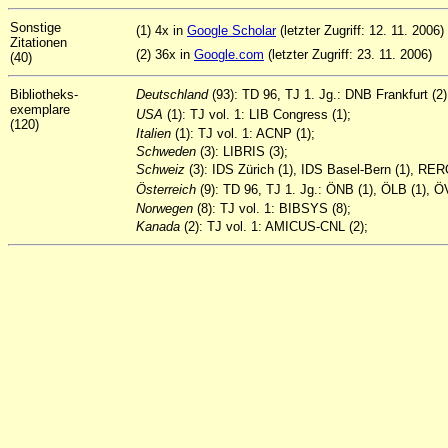
Sonstige
(1) 4x in
Google Scholar
(letzter Zugriff: 12. 11. 2006)
Zitationen
(2) 36x in
Google.com
(letzter Zugriff: 23. 11. 2006)
(40)
Bibliotheks-
Deutschland
(93): TD 96, TJ 1. Jg.: DNB Frankfurt 
exemplare
USA
(1): TJ vol. 1: LIB Congress (1);
(120)
Italien
(1): TJ vol. 1: ACNP (1);
Schweden
(3): LIBRIS (3);
Schweiz
(3): IDS Zürich (1), IDS Basel-Bern (1), RER
Österreich
(9): TD 96, TJ 1. Jg.: ÖNB (1), ÖLB (1), Ö
Norwegen
(8): TJ vol. 1: BIBSYS (8);
Kanada
(2): TJ vol. 1: AMICUS-CNL (2);