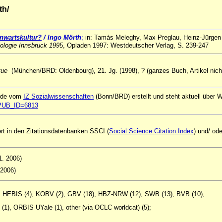
th/
nwartskultu
r?
/ Ingo Mörth
;
in: Tamás Meleghy, Max Preglau, Heinz-Jürgen 
ziologie Innsbruck 1995
, Opladen 1997: Westdeutscher Verlag, S. 239-247
vue
(München/BRD: Oldenbourg), 21. Jg. (1998), ? (ganzes Buch, Artikel nich
urde vom
IZ Sozialwissenschaften
(Bonn/BRD) erstellt und steht aktuell über
l?PUB_ID=6813
rt in den Zitationsdatenbanken SSCI (
Social Science Citation Index
) und/ od
11. 2006)
 2006)
1), HEBIS (4), KOBV (2), GBV (18), HBZ-NRW (12), SWB (13), BVB (10);
(1), ORBIS UYale (1), other (via OCLC worldcat) (5);