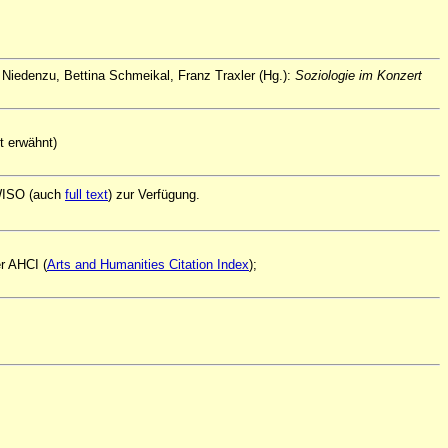
Niedenzu, Bettina Schmeikal, Franz Traxler (Hg.):
Soziologie im Konzert
t erwähnt)
 WISO (auch
full text
) zur Verfügung.
er AHCI (
Arts and Humanities Citation Index
);