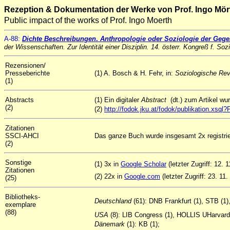
Rezeption & Dokumentation der Werke von Prof. Ingo Mör
Public impact of the works of Prof. Ingo Moerth
A-88:
Dichte Beschreibungen
.
Anthropologie oder Soziologie der Gege
der Wissenschaften. Zur Identität einer Disziplin. 14. österr. Kongreß f. So
Rezensionen/
Presseberichte
(1) A. Bosch & H. Fehr, in:
Soziologische Re
(1)
Abstracts
(1) Ein digitaler
Abstract
(dt.) zum Artikel w
(2)
(2)
http://fodok.jku.at/fodok/publikation.xsq
Zitationen
SSCI-AHCI
Das ganze Buch wurde insgesamt 2x registrie
(2)
Sonstige
(1) 3x in
Google Scholar
(letzter Zugriff: 12. 
Zitationen
(2) 22x in
Google.com
(letzter Zugriff: 23. 11.
(25)
Bibliotheks-
Deutschland
(61): DNB Frankfurt (1), STB (
exemplare
(88)
USA
(8): LIB Congress (1), HOLLIS UHarvard 
Dänemark
(1): KB (1);