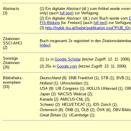
Abstracts
(1) Ein digitaler
Abstract
(dt.) zum Artikel wurde vvo
(3)
only) (auch
full text
) zur Verfügung;
(2) Ein digitaler
Abstract
(dt.) zum Buch wurde vom
D
FIS-Bildung
(tw. Freitext) (auch
full text
) zur Verfügun
(3)
http://fodok.jku.at/fodok/publikation.xsql?PUB_ID
Zitationen
Buch insgesamt 2x registriert in den Zitationsdatenb
SSCI-AHCI
Index
);
(2)
Sonstige
(1) 1x in
Google Scholar
(letzter Zugriff: 12. 11. 2006)
Zitationen
(2) 25x in
Google.com
(letzter Zugriff: 23. 11. 2006)
(26)
Bibliotheks-
Deutschland
(8): DNB Frankfurt (1), STB (1), BVB (1
exemplare
Holland
(1): UAmsterdam (1);
(33)
USA
(9): LIB Congress (1), HOLLIS UHarvard (1), ORB
Japan
(2): NACSIS Webcat (2);
Kanada
(2): AMICUS-CNL (2);
Schweiz
(2): HELVETICAT (1), IDS Zürich (1);
Österreich
(8): ÖNB (1), ÖLB (2), ÖVK (6), ÖBV-Biblio
Great Britain
(1): UCambidge (1);