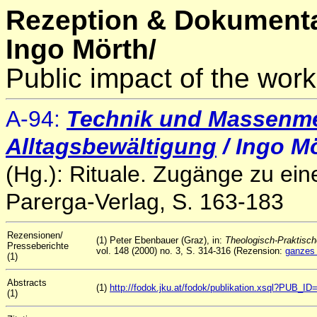
Rezeption & Dokumenta
Ingo Mörth/
Public impact of the work
A-94:
Technik und Massenmed
Alltagsbewältigung
/ Ingo M
(Hg.): Rituale. Zugänge zu e
Parerga-Verlag, S. 163-183
Rezensionen/
(1) Peter Ebenbauer (Graz), in:
Theologisch-Praktisch
Presseberichte
vol. 148 (2000) no. 3, S. 314-316 (Rezension:
ganzes
(1)
Abstracts
(1)
http://fodok.jku.at/fodok/publikation.xsql?PUB_ID
(1)