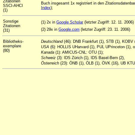
Zitationen
Buch insgesamt 1x registriert in den Zitationsdatenb
SSCI-AHCI
Index
);
(1)
Sonstige
(1) 2x in
Google Scholar
(letzter Zugriff: 12. 11. 2006)
Zitationen
(2) 29x in
Google.com
(letzter Zugriff: 23. 11. 2006)
(31)
Bibliotheks-
Deutschland
(46): DNB Frankfurt (1), STB (1), KOBV 
exemplare
USA
(6): HOLLIS UHarvard (1), PUL UPrinceton (1), ot
(80)
Kanada
(1): AMICUS-CNL: OTU (1);
Schweiz
(3): IDS Zürich (1), IDS Basel-Bern (2),
Österreich
(23): ÖNB (1), ÖLB (1), ÖVK (16), UB KTU 