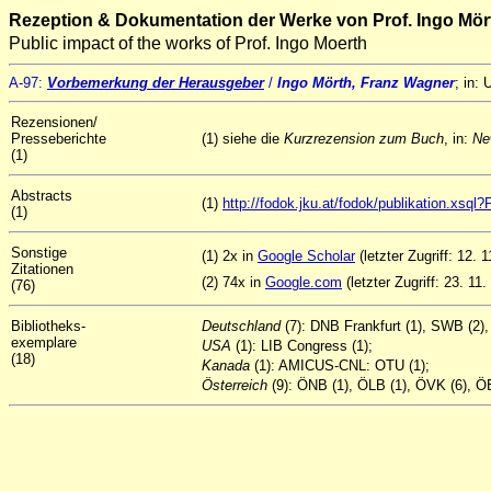
Rezeption & Dokumentation der Werke von Prof. Ingo Mör
Public impact of the works of Prof. Ingo Moerth
A-97:
Vorbemerkung der Herausgeber
/
Ingo Mörth, Franz Wagner
; in: 
Rezensionen/
Presseberichte
(1) siehe die
Kurzrezension zum Buch
, in:
Ne
(1)
Abstracts
(1)
http://fodok.jku.at/fodok/publikation.xs
(1)
Sonstige
(1) 2x in
Google Scholar
(letzter Zugriff: 12. 1
Zitationen
(2) 74x in
Google.com
(letzter Zugriff: 23. 11.
(76)
Bibliotheks-
Deutschland
(7): DNB Frankfurt (1), SWB (2)
exemplare
USA
(1): LIB Congress (1);
(18)
Kanada
(1): AMICUS-CNL: OTU (1);
Österreich
(9): ÖNB (1), ÖLB (1), ÖVK (6), ÖB