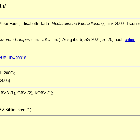
th/
Ulrike Fürst, Elisabeth Barta:
Mediatorische Konfliktlösung
, Linz 2000: Trauner
ws vom Campus
(Linz: JKU Linz), Ausgabe 6, SS 2001, S. 20; auch
online
;
ql?PUB_ID=20918
;
1. 2006);
 2006).
, BVB (1), GBV (2), KOBV (1);
V-Biblioteken (1);