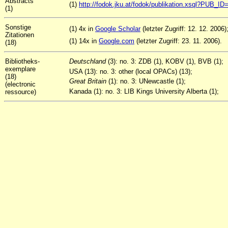
Abstracts
(1)
http://fodok.jku.at/fodok/publikation.xsql?PUB_I
(1)
Sonstige
(1) 4x in
Google Scholar
(letzter Zugriff: 12. 12. 2006)
Zitationen
(1) 14x in
Google.com
(letzter Zugriff: 23. 11. 2006).
(18)
Bibliotheks-
Deutschland
(3): no. 3: ZDB (1), KOBV (1), BVB (1);
exemplare
USA (13): no. 3: other (local OPACs) (13);
(18)
Great Britain
(1): no. 3: UNewcastle (1);
(electronic
Kanada (1): no. 3: LIB Kings University Alberta (1);
ressource)