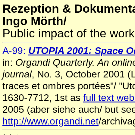
Rezeption & Dokumenta
Ingo Mörth/
Public impact of the work
A-99:
UTOPIA 2001: Space O
in:
Organdi Quarterly. An online
journal
, No. 3, October 2001 (L
traces et ombres portées"/ "Utop
1630-7712, 1st as
full text we
2005 (aber siehe auch/ but se
http://www.organdi.net
/archiva