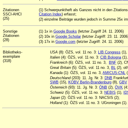
Zitationen
(1) Schwerpunktheft als Ganzes nicht i
n den Zitation
SSCI-AHCI
Citation Index
) erfasst;
(25)
(2) einzelne Beiträge wurden jedoch in Summe 25x im
Sonstige
(1) 1x in
Google Books
(letzter Zugriff 24. 11. 2006)
Zitationen
(2) 10x in
Google Scholar
(letzter Zugriff: 23. 11. 2006
(28)
(3) 17x in
Google.com
(letzter Zugriff: 24. 11. 2006)
Bibliotheks-
USA
(8): ÖZS, vol. 11 no. 3:
LIB Congress
(1),
exemplare
Italien
(4): ÖZS, vol. 11 no. 3:
CIB Bologna
(1)
(318)
Frankreich
(6): ÖZS, vol. 11 no. 3,
BNF
(2), C
Great Britain
(5): ÖZS, vol. 11 no. 3,
BL
(2), ot
Kanada
(1): ÖZS, vol. 11 no. 3,
AMICUS-CNL
(
Deutschland
(203): 11. Jg. Nr. 3:
DNB
Frankfurt
SWB
(15),
KOBV Berlin-Brandenburg
(8),
GBV
Österreich
(93): 11. Jg. Nr. 3:
ÖNB
(2),
ÖVK
(4
Schweiz
(5): ÖZS, vol. 11 no. 3:
NEBIS
(1),
ID
Japan
(2): ÖZS vol. 11 no. 3: NACSIS (2);
Holland
(1): ÖZS vol. 11 no. 3: UGroningen (1).