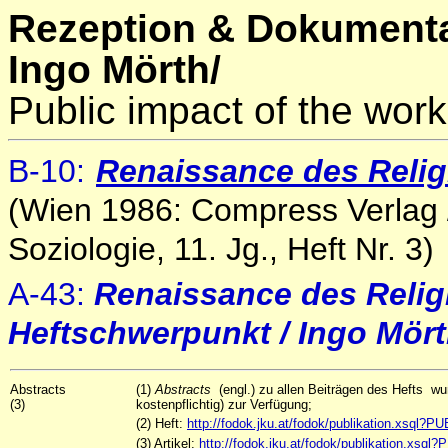
Rezeption & Dokumenta
Ingo Mörth/
Public impact of the work
B-10
:
Renaissance des Reli
(Wien 1986: Compress Verlag / 
Soziologie, 11. Jg., Heft Nr. 3)
A-43:
Renaissance des Reli
Heftschwerpunkt / Ingo Mör
Abstracts
(1)
Abstracts
(engl.) zu allen Beiträgen des Hefts w
(3)
kostenpflichtig) zur Verfügung;
(2) Heft:
http://fodok.jku.at/fodok/publikation.xsql?
(3) Artikel:
http://fodok.jku.at/fodok/publikation.xsq