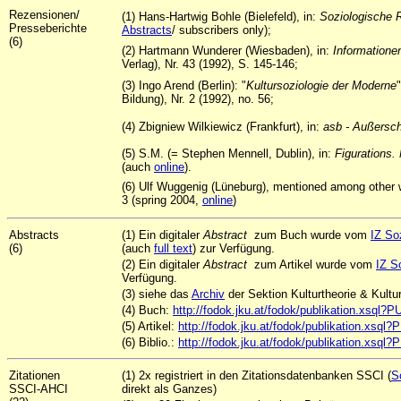
Rezensionen/
(1) Hans-Hartwig Bohle (Bielefeld), in:
Soziologische
Presseberichte
Abstracts
/ subscribers only);
(6)
(2) Hartmann Wunderer (Wiesbaden), in:
Informatione
Verlag), Nr. 43 (1992), S. 145-146;
(3) Ingo Arend (Berlin): "
Kultursoziologie der Moderne
Bildung), Nr. 2 (1992), no. 56;
(4) Zbigniew Wilkiewicz (Frankfurt), in:
asb - Außersch
(5) S.M. (= Stephen Mennell, Dublin), in:
Figurations.
(auch
online
).
(6)
Ulf Wuggenig (Lüneburg), mentioned among other 
3 (spring 2004,
online
)
Abstracts
(1) Ein digitaler
Abstract
zum Buch wurde vom
IZ So
(6)
(auch
full text
) zur Verfügung.
(2) Ein digitaler
Abstract
zum Artikel wurde vom
IZ S
Verfügung.
(3) siehe das
Archiv
der Sektion Kulturtheorie & Kult
(4) Buch:
http://fodok.jku.at/fodok/publikation.xsql
(5) Artikel:
http://fodok.jku.at/fodok/publikation.xsq
(6) Biblio.:
http://fodok.jku.at/fodok/publikation.xsq
Zitationen
(1) 2x registriert in den Zitationsdatenbanken SSCI (
S
SSCI-AHCI
direkt als Ganzes)