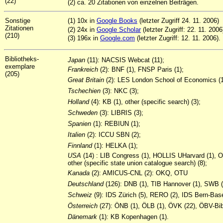
(22)
(2) ca. 20 Zitationen von einzelnen Beiträgen.
Sonstige
(1) 10x in
Google Books
(letzter Zugriff 24. 11. 2006)
Zitationen
(2) 24x in
Google Scholar
(letzter Zugriff: 22. 11. 2006
(210)
(3) 196x in
Google.com
(letzter Zugriff: 12. 11. 2006).
Bibliotheks-
Japan
(11): NACSIS Webcat (11);
exemplare
Frankreich
(2): BNF (1), FNSP Paris (1);
(205)
Great Britain
(2): LES London School of Economics (1
Tschechien
(3): NKC (3);
Holland
(4): KB (1), other (specific search) (3);
Schweden
(3): LIBRIS (3);
Spanien
(1): REBIUN (1);
Italien
(2): ICCU SBN (2);
Finnland
(1): HELKA (1);
USA
(14) : LIB Congress (1), HOLLIS UHarvard (1),
other (specific state union catalogue search) (8);
Kanada
(2): AMICUS-CNL (2): OKQ, OTU
Deutschland
(126): DNB (1), TIB Hannover (1), SWB 
Schweiz
(9): IDS Zürich (5), RERO (2), IDS Bern-Base
Österreich
(27): ÖNB (1), ÖLB (1), ÖVK (22), ÖBV-Bibl
Dänemark
(1): KB Kopenhagen (1).