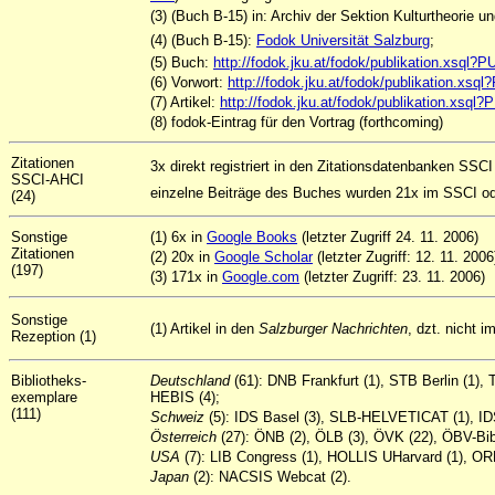
(3) (Buch B-15) in: Archiv der Sektion Kulturtheorie
(4) (Buch B-15):
Fodok Universität Salzburg
;
(5) Buch:
http://fodok.jku.at/fodok/publikation.xsql
(6) Vorwort:
http://fodok.jku.at/fodok/publikation.xs
(7) Artikel:
http://fodok.jku.at/fodok/publikation.xsq
(8)
fodok-Eintrag für den Vortrag (forthcoming)
Zitationen
3x direkt registriert in den Zitationsdatenbanken SSCI
SSCI-AHCI
einzelne Beiträge des Buches wurden 21x im SSCI ode
(24)
Sonstige
(1) 6x in
Google Books
(letzter Zugriff 24. 11. 2006)
Zitationen
(2) 20x in
Google Scholar
(letzter Zugriff: 12. 11. 2006
(197)
(3) 171x in
Google.com
(letzter Zugriff: 23. 11. 2006)
Sonstige
(1) Artikel in den
Salzburger Nachrichten
, dzt. nicht i
Rezeption (1)
Bibliotheks-
Deutschland
(61): DNB Frankfurt (1), STB Berlin (1)
exemplare
HEBIS (4);
(111)
Schweiz
(5): IDS Basel (3), SLB-HELVETICAT (1), ID
Österreich
(27): ÖNB (2), ÖLB (3), ÖVK (22), ÖBV-Bib
USA
(7): LIB Congress (1), HOLLIS UHarvard (1), ORB
Japan
(2): NACSIS Webcat (2).