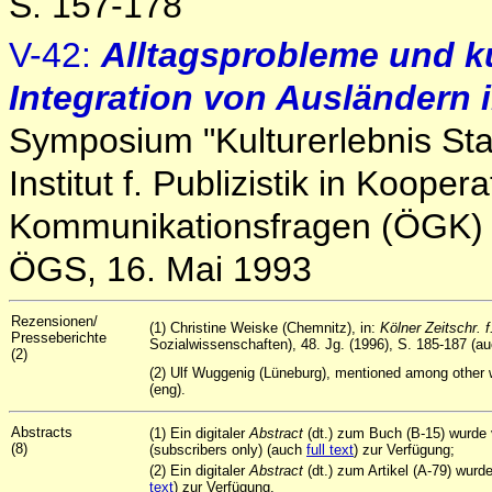
S. 157-178
V-42:
Alltagsprobleme und ku
Integration von Ausländern i
Symposium "Kulturerlebnis Stad
Institut f. Publizistik in Kooper
Kommunikationsfragen (ÖGK) u
ÖGS, 16. Mai 1993
Rezensionen/
(1) Christine Weiske (Chemnitz), in:
Kölner Zeitschr. 
Presseberichte
Sozialwissenschaften), 48. Jg. (1996), S. 185-187 (au
(2)
(2) Ulf Wuggenig (Lüneburg), mentioned among other 
(eng).
Abstracts
(1) Ein digitaler
Abstract
(dt.) zum Buch (B-15) wurde 
(8)
(subscribers only) (auch
full text
) zur Verfügung;
(2) Ein digitaler
Abstract
(dt.) zum Artikel (A-79) wur
text
) zur Verfügung.