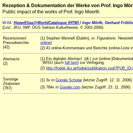
Rezeption & Dokumentation der Werke von Prof. Ingo Mör
Public impact of the works of Prof. Ingo Moerth
W
-04
:
HyperElias@WorldCatalogue (HTM)
/
Ingo Mörth, Gerhard Fröhlic
(Linz: JKU, IWP, ÖGS Sektion Kulturtheorie, © 2001
-2006)
Rezensionen/
(1) Stephen Mennell (Dublin), in:
Figurations
. Newslet
Presseberichte
online
)
(42)
(2) 41 online-Kommentare und Berichte (online-Liste in
(1) Ein digitaler
Abstract
(dt.) zur (online-)Dokument
Abstracts
WISO (auch
full text
) zur Verfügung;
(2)
(2)
http://fodok.jku.at/fodok/publikation.xsql?PUB_I
Sonstige
(1) 3x in
Google Scholar
(letzter Zugriff: 12. 11. 2006)
Zitationen
(3) 784x in
Google.com
(letzter Zugriff: 23. 11. 2006)
(787)