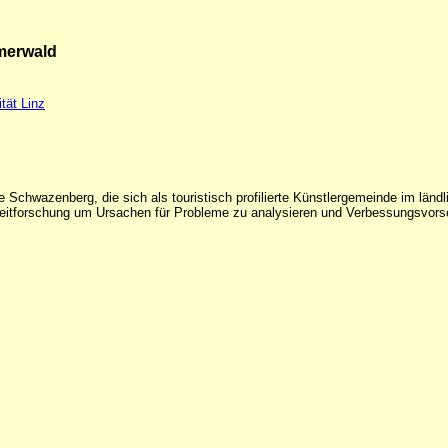
merwald
ität Linz
 Schwazenberg, die sich als touristisch profilierte Künstlergemeinde im länd
eitforschung um Ursachen für Probleme zu analysieren und Verbessungsvorschl