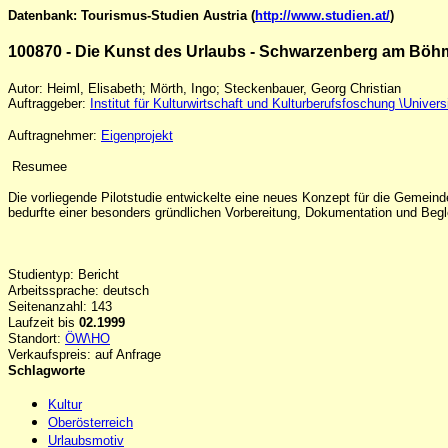
Datenbank: Tourismus-Studien Austria (
http://www.studien.at/
)
100870 - Die Kunst des Urlaubs - Schwarzenberg am Böh
Autor: Heiml, Elisabeth; Mörth, Ingo; Steckenbauer, Georg Christian
Auftraggeber:
Institut für Kulturwirtschaft und Kulturberufsfoschung \Univers
Auftragnehmer:
Eigenprojekt
Resumee
Die vorliegende Pilotstudie entwickelte eine neues Konzept für die Gemeinde
bedurfte einer besonders gründlichen Vorbereitung, Dokumentation und Begl
Studientyp: Bericht
Arbeitssprache: deutsch
Seitenanzahl: 143
Laufzeit bis
02.1999
Standort:
ÖW\HO
Verkaufspreis: auf Anfrage
Schlagworte
Kultur
Oberösterreich
Urlaubsmotiv