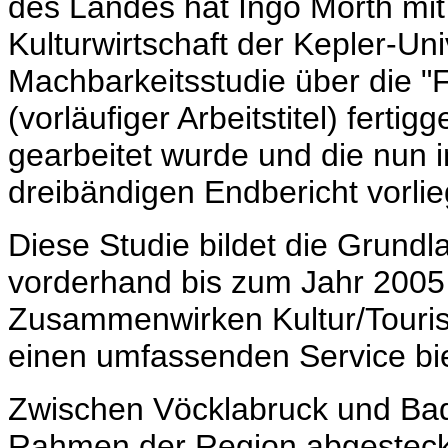
des Landes hat Ingo Mörth mit s
Kulturwirtschaft der Kepler-Un
Machbarkeitsstudie über die "
(vorläufiger Arbeitstitel) fertig
gearbeitet wurde und die nun 
dreibändigen Endbericht vorlie
Diese Studie bildet die Grundl
vorderhand bis zum Jahr 2005 k
Zusammenwirken Kultur/Touris
einen umfassenden Service bie
Zwischen Vöcklabruck und Bad
Rahmen der Region abgesteckt