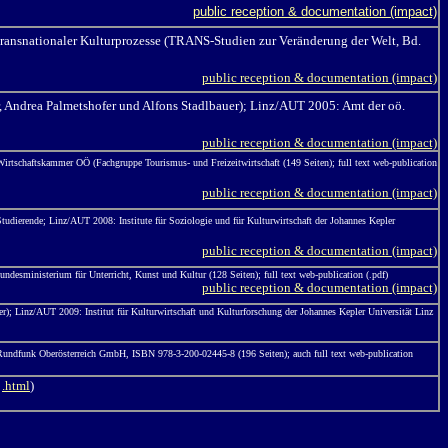
public reception & documentation (impact)
transnationaler Kulturprozesse (TRANS-Studien zur Veränderung der Welt, Bd.
public reception & documentation (impact)
, Andrea Palmetshofer und Alfons Stadlbauer); Linz/AUT 2005: Amt der oö.
public reception & documentation (impact)
rtschaftskammer OÖ (Fachgruppe Tourismus- und Freizeitwirtschaft (149 Seiten); full text web-publication
public reception & documentation (impact)
dierende; Linz/AUT 2008: Institute für Soziologie und für Kulturwirtschaft der Johannes Kepler
public reception & documentation (impact)
Bundesministerium für Unterricht, Kunst und Kultur (128 Seiten);
full text web-publication (.pdf)
public reception & documentation (impact)
r); Linz/AUT 2009: Institut für Kulturwirtschaft und Kulturforschung der Johannes Kepler Universität Linz
Rundfunk Oberösterreich GmbH, ISBN 978-3-200-02445-8 (196 Seiten); auch full text web-publication
d
.html
)