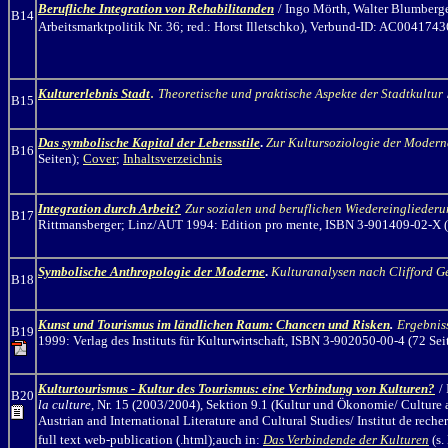
Berufliche Integration von Rehabilitanden
/ Ingo Mörth
, Walter Blumberg
B14
Arbeitsmarktpolitik Nr. 36; red.: Horst Illetschko), Verbund-ID: AC0041743
.
Kulturerlebnis Stadt
Theoretische und praktische Aspekte der Stadtkultur
B15
Das symbolische Kapital der Lebensstile
.
Zur Kultursoziologie der Modern
B16
Seiten);
Cover
;
Inhaltsverzeichnis
Integration durch Arbeit?
Zur sozialen und beruflichen Wiedereinglieder
B17
Rittmansberger; Linz/AUT 1994: Edition pro mente, ISBN 3-901409-02-X (
Symbolische Anthropologie der Moderne
.
Kulturanalysen nach Clifford G
B18
Kunst und Tourismus im ländlichen Raum: Chancen und Risken
.
Ergebniss
B19
1999: Verlag des Instituts für Kulturwirtschaft, ISBN 3-902050-00-4 (72 Seit
Kulturtourismus - Kultur des Tourismus: eine Verbindung von Kulturen?
/
B20
la culture,
Nr. 15 (2003/2004),
Sektion 9.1 (Kultur und Ökonomie/ Culture 
Austrian and International Literature and Cultural Studies/ Institut de rech
full text web-publication (.html);auch in:
Das Verbindende der Kulturen
(s.