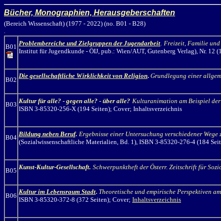
Bücher, Monographien, Herausgeberschaften
(Bereich Wissenschaft) (1977 - 2022) (no. B01 - B28)
.
Problembereiche und Zielgruppen der Jugendarbeit
.
Freizeit, Familie un
B01
Institut für Jugendkunde
-
ÖIJ, pub.: Wien/AUT
,
Gutenberg
Verlag
), Nr. 12
(
Die gesellschaftliche Wirklichkeit von Religion
.
Grundlegung einer allgem
B02
Kultur für alle? - gegen alle? - über alle?
Kulturanimation am Beispiel der 
B03
ISBN 3-85320-256-X (194 Seiten); Cover; Inhaltsverzeichnis
Bildung neben Beruf
.
Ergebnisse einer Untersuchung verschiedener Wege 
B04
(Sozialwissenschaftliche Materialien, Bd. 1), ISBN 3-85320-276-4 (184 Sei
Kunst-Kultur-Gesellschaft.
Schwerpunktheft der Österr. Zeitschrift für Soz
B05
Kultur im Lebensraum Stadt
.
Theoretische und empirische Perspektiven am 
B06
ISBN 3-85320-372-8 (372 Seiten); Cover;
Inhaltsverzeichnis