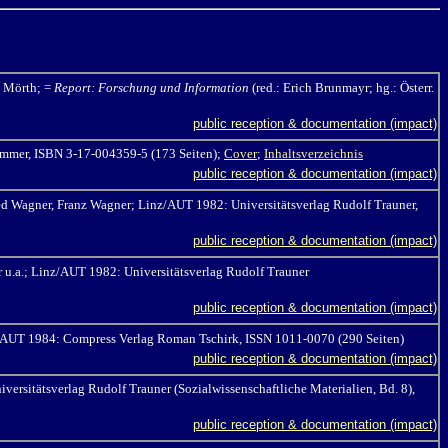
o Mörth
; =
Report: Forschung und Information
(red.: Erich Brunmayr; hg.:
Österr.
public reception & documentation (impact)
ammer, ISBN 3-17-004359-5
(173 Seiten);
Cover
;
Inhaltsverzeichnis
public reception & documentation (impact)
ed Wagner, Franz Wagner; Linz/AUT 1982: Universitätsverlag Rudolf Trauner,
public reception & documentation (impact)
 u.a.; Linz/AUT 1982: Universitätsverlag Rudolf Trauner
public reception & documentation (impact)
n/AUT 1984: Compress Verlag Roman Tschirk, ISSN 1011-0070 (290 Seiten)
public reception & documentation (impact)
rsitätsverlag Rudolf Trauner (Sozialwissenschaftliche Materialien, Bd. 8),
public reception & documentation (impact)