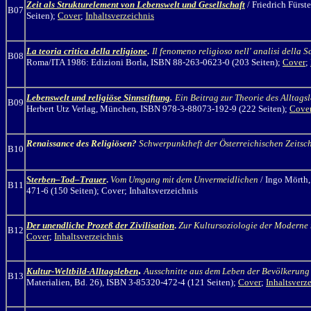
Zeit als Strukturelement von Lebenswelt und Gesellschaft
/
Friedrich Fürst
B07
Seiten);
Cover
;
Inhaltsverzeichnis
La teoria critica della religione
.
Il fenomeno religioso nell' analisi della 
B08
Roma/ITA 1986: Edizioni Borla, ISBN 88-263-0623-0 (203 Seiten);
Cover
;
Lebenswelt und religiöse Sinnstiftung
.
Ein Beitrag zur Theorie des Alltags
B09
Herbert Utz Verlag, München, ISBN 978-3-88073-192-9 (222 Seiten);
Cove
Renaissance des Religiösen?
Schwerpunktheft der Österreichischen Zeitsch
B10
Sterben–Tod–Trauer
.
Vom Umgang mit dem Unvermeidlichen
/ Ingo Mörth
B11
471-6 (150 Seiten); Cover; Inhaltsverzeichnis
Der unendliche Prozeß der Zivilisation
.
Zur Kultursoziologie der Moderne 
B12
Cover
;
Inhaltsverzeichnis
.
Kultur-Weltbild-Alltagsleben
Ausschnitte aus dem Leben der Bevölkerung
B13
Materialien, Bd. 26), ISBN 3-85320-472-4 (121 Seiten);
Cover
;
Inhaltsverz