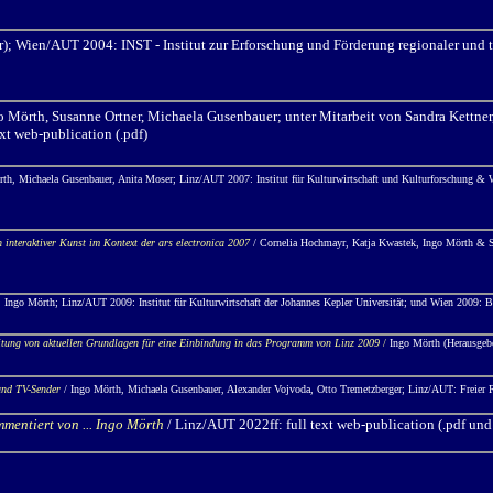
); Wien/AUT 2004: INST - Institut zur Erforschung und Förderung regionaler und 
o Mörth,
Susanne Ortner, Michaela Gusenbauer; unter Mitarbeit von Sandra Kettner
text web-publication (.pdf)
th, Michaela Gusenbauer, Anita Moser; Linz/AUT 2007: Institut für Kulturwirtschaft und Kulturforschung & Wi
 interaktiver Kunst im Kontext der ars electronica 2007
/ Cornelia Hochmayr, Katja Kwastek, Ingo Mörth & Stu
, Ingo Mörth; Linz/AUT 2009: Institut für Kulturwirtschaft der Johannes Kepler Universität; und Wien 2009: 
tung von aktuellen Grundlagen für eine Einbindung in das Programm von Linz 2009
/
Ingo Mörth (Herausgebe
 und TV-Sender
/ Ingo Mörth, Michaela Gusenbauer, Alexander Vojvoda, Otto Tremetzberger; Linz/AUT: Freier 
mentiert von ... Ingo Mörth
/ Linz/AUT 2022ff:
full text web-publication (.pdf un