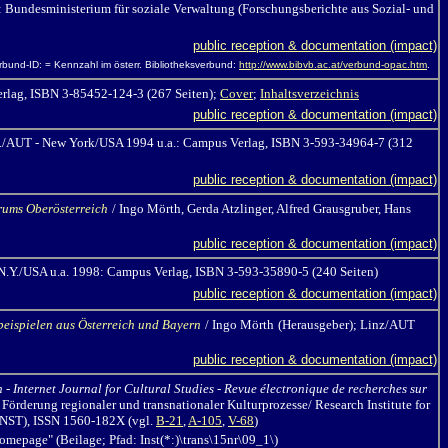
 Bundesministerium für soziale Verwaltung (Forschungsberichte aus Sozial- und
public reception & documentation (impact)
erbund-ID: = Kennzahl im österr. Bibliotheksverbund:
http://www.bibvb.ac.at/verbund-opac.htm
.
erlag, ISBN 3-85452-124-3 (267 Seiten);
Cover
;
Inhaltsverzeichnis
public reception & documentation (impact)
/M./AUT - New York/USA 1994 u.a.: Campus Verlag, ISBN 3-593-34964-7 (312
public reception & documentation (impact)
rums Oberösterreich
/ Ingo Mörth,
Gerda Atzlinger, Alfred Grausgruber, Hans
public reception & documentation (impact)
N.Y./USA u.a. 1998: Campus Verlag, ISBN 3-593-35890-5 (240 Seiten)
public reception & documentation (impact)
lbeispielen aus Österreich und Bayern
/ Ingo Mörth
(Herausgeber); Linz/AUT
public reception & documentation (impact)
n - Internet Journal for Cultural Studies - Revue électronique de recherches sur
d Förderung regionaler und transnationaler Kulturprozesse/ Research Institute for
T, INST), ISSN 1560-182X
(vgl.
B-21
,
A-105
,
V-68
)
epage" (Beilage; Pfad: Inst(*:)\trans\15nr\09_1\)