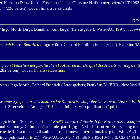
er, Hermann Denz, Ursula Frischenschlager, Christine Heilbrunner; Wien/AUT 1992:
6
(236 Seiten)
; Cover; Inhaltsverzeichnis
(*)
(*) V
/ Ingo Mörth,
Birgit Brandner, Kurt Luger (Herausgeber); Wien/AUT 1994: Picus-V
e nach Pierre Bourdieu
/ Ingo Mörth
, Gerhard Fröhlich (Herausgeber); Frankfurt
ung von Menschen mit psychischen Problemen am Beispiel des Arbeitstrainingszent
282 Seiten);
Cover
;
Inhaltsverzeichnis
eertz
/ Ingo Mörth,
Gerhard Fröhlich (Herausgeber); Frankfurt/M./BRD - New York/
e eines Symposions des Instituts für Kulturwirtschaft der Universität Linz mit Fal
en); 2., erweiterte Auflage 2018; auch full text web-publication (.pdf)
 Ingo Mörth
(Herausgeber); in:
TRANS
. Internet-Zeitschrift für Kulturwissenschafte
and Economy/ Culture et économie, part 1
(hg.: INST - Institut zur Erforschung un
erche de littérature et civilisation autrichiennes et internationales; pub.: Wien/AU
 Buchpublikation
B-21
), Wien/AUT 2004: INST, ISBN 3-9501947-0-3, CD "INST Hom