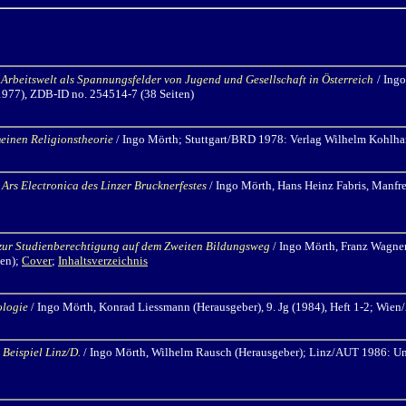
d Arbeitswelt als Spannungsfelder von Jugend und Gesellschaft in Österreich
/ Ing
1977), ZDB-ID no. 254514-7 (38 Seiten)
einen Religionstheorie
/ Ingo Mörth
; Stuttgart/BRD 1978: Verlag Wilhelm Kohlh
Ars Electronica des Linzer Brucknerfestes
/ Ingo Mörth,
Hans Heinz Fabris, Manfr
zur Studienberechtigung auf dem Zweiten Bildungsweg
/ Ingo Mörth,
Franz Wagner
ten);
Cover
;
Inhaltsverzeichnis
iologie
/ Ingo Mörth,
Konrad Liessmann (Herausgeber), 9. Jg (1984), Heft 1-2; Wie
Beispiel Linz/D.
/ Ingo Mörth,
Wilhelm Rausch (Herausgeber); Linz/AUT 1986: Unive