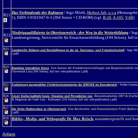
Das Verbindende der Kulturen
/ Ingo Mörth,
Herbert Arlt, u.v.a
(Herausgeber
B21
1),
ISBN 3-9501947-0-3 (384 Seiten + CD-ROM) (vgl.
B-20
,
A-105
,
V-68
)
Niedrigqualifizierte in Oberösterreich - der Weg in die Weiterbildung
/ Ing
B22
Landesregierung, Servicestelle für Erwachsenenbildung (194 Seiten)
; full 
B23
Lagebericht: Bildung und Beschäftigung in der oö. Tourismus- und Freizeitwirtschaft
/ Ingo Mör
(.pdf)
B24
Rezeption interaktiver Kunst
.
Eine Analyse der Produktionsvorstellungen und Rezeptionsrealität von
Universität Linz (166 Seiten);
full text web-publication (.pdf)
B25
Evaluierung ausgewählter Förderinstrumentarien des BMUKK im Kunstbereich
/ Stefan Leyerer
B26
Linzer Kulturstadtteile heute. Situation und Perspektiven neu
.
Bestandsaufnahme 2007 & Erarbei
& Magistrat der Stadt Linz - Kulturamt (216 Seiten); full text web-publication (.pdf)
B27
Der Dritte Mediensektor in Oberösterreich
.
Eine Reichweiten- und Potenzialanalyse Freier Radios
(.pdf)
B28
Biblio-, Media- und Webografie
Dr. Max Reisch
,
zusammengestellt und kom
Anfang