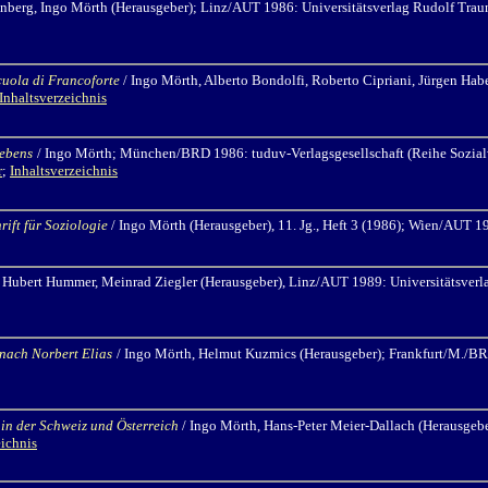
enberg,
Ingo Mörth
(Herausgeber); Linz/AUT 1986: Universitätsverlag Rudolf Traun
Scuola di Francoforte
/ Ingo Mörth,
Alberto Bondolfi, Roberto Cipriani, Jürgen Habe
Inhaltsverzeichnis
lebens
/ Ingo Mörth;
München/BRD 1986: tuduv-Verlagsgesellschaft (Reihe Sozialw
r
;
Inhaltsverzeichnis
rift für Soziologie
/ Ingo Mörth
(Herausgeber), 11. Jg., Heft 3 (1986); Wien/AUT 
,
Hubert Hummer, Meinrad Ziegler (Herausgeber), Linz/AUT 1989: Universitätsverla
nach Norbert Elias
/ Ingo Mörth,
Helmut Kuzmics (Herausgeber); Frankfurt/M./BR
 in der Schweiz und Österreich
/ Ingo Mörth,
Hans-Peter Meier-Dallach (Herausgebe
eichnis