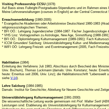
Visiting Professorship CCSU
(1978)
Auf Basis eines Fulbright-Postgraduate-Stipendiums und im Rahmen eines
Meine Lehrveranstaltungen (courses in English) an der Central Connecticut S
Erwachsenenbildung
(1980-2005)
* Evangelische Akademien oder Arbeitskreise Deutschland 1980-1983 (Akade
religionssoziologischen Themen;
* BFI OÖ.: Lehrgang Jugenderzieher (1984-1987: Fächer Jugendsoziologie &
* VHS Linz: Vortragsreihen zu Astrologie, New Age, Sinnstiftung (1988-1991
* BFI OÖ.: Diplomlehrgang Kulturmanagement (1989-1991): Fach Kultursozi
* ICCM Gmunden/ Salzburg: Universitätslehrgang Kultur- und Medienmanagem
* WIFI OÖ: Lehrgang Freizeit- und Eventmanagement (2005, Fach Freizeitso
Habilitation
(1984)
Einleitung des Verfahrens Juli 1983, Abschluss durch Bescheid des Minist
Univ. Bochum),
Thomas Luckmann
(damals: Univ. Konstanz; heute: Emeritu
heute: Emeritus seit 2006, Univ. Linz); die Habilitationsschrift "Lebenswelt
siehe
V-14
).
Lehre Salzburg
(1984-1985)
D
amals: Institut für Geschichte; Abteilung für Neuere Geschichte und Zeitg
Universitätslehrgang Kulturmanagement
(1991-2000)
Die wissenschaftliche Leitung wurde gemeinsam mit
Prof. Walter Sertl
(ABW
Leistungen sind: Etablierung als Universitätslehrgang für Kulturmanageme