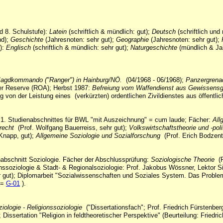
d 8. Schulstufe):
Latein
(schriftlich & mündlich: gut);
Deutsch
(schriftlich und
nd);
Geschichte
(Jahresnoten: sehr gut);
Geographie
(Jahresnoten: sehr gut);
r):
Englisch
(schriftlich & mündlich: sehr gut);
Naturgeschichte
(mündlich & Ja
Jagdkommando ("Ranger") in Hainburg/NÖ.
(04/1968 - 06/1968);
Panzergrenad
er Reserve (ROA); Herbst 1987:
Befreiung vom Waffendienst aus Gewissens
von der Leistung eines (verkürzten) ordentlichen Zivildienstes aus öffentli
 1. Studienabschnittes für BWL "mit Auszeichnung" = cum laude; Fächer:
Al
recht
(Prof. Wolfgang Bauerreiss, sehr gut);
Volkswirtschaftstheorie und -poli
Knapp, gut);
Allgemeine Soziologie und Sozialforschung
(Prof. Erich Bodzent
nabschnitt Soziologie. Fächer der Abschlussprüfung:
Soziologische Theorie
(
ssoziologie & Stadt- & Regionalsoziologie: Prof. Jakobus Wössner, Lektor Sig
hr gut); Diplomarbeit "Sozialwissenschaften und Soziales System. Das Proble
 =
G-01
).
ziologie - Religionssoziologie
("Dissertationsfach"; Prof. Friedrich Fürstenber
 Dissertation "Religion in feldtheoretischer Perspektive" (Beurteilung: Friedr