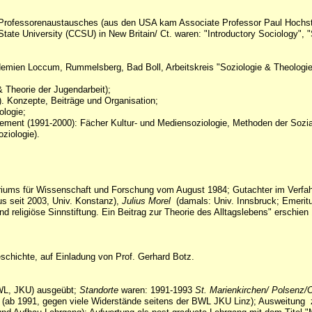
 Professorenaustausches (aus den USA kam Associate Professor Paul Hochst
tate University (CCSU) in New Britain/ Ct. waren: "Introductory Sociology", "
mien Loccum, Rummelsberg, Bad Boll, Arbeitskreis "Soziologie & Theologie"
 Theorie der Jugendarbeit);
). Konzepte, Beiträge und Organisation;
ologie;
ent (1991-2000): Fächer Kultur- und Mediensoziologie, Methoden der Sozialf
ziologie).
eriums für Wissenschaft und Forschung vom August 1984; Gutachter im Verfa
s seit 2003, Univ. Konstanz),
Julius Morel
(damals: Univ. Innsbruck; Emeritu
 und religiöse Sinnstiftung. Ein Beitrag zur Theorie des Alltagslebens" erschie
eschichte, auf Einladung von Prof. Gerhard Botz.
L, JKU) ausgeübt;
Standorte
waren: 1991-1993
St. Marienkirchen/ Polsenz/
nt (ab 1991, gegen viele Widerstände seitens der BWL JKU Linz); Ausweitung