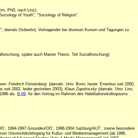
im, PhD, nach Linz).
Sociology of Youth", "Sociology of Religion".
, damals Ostberlin): Vortragender bei diversen Kursen und Tagungen zu
orschung, später auch Master Thesis, Teil Sozialforschung);
hren:
Friedrich Fürstenberg
(damals: Univ. Bonn; heute: Emeritus seit 2000,
s seit 2002, leider gestorben 2003),
Klaus Zapotoczky
(damals: Univ. Linz;
n 1986 als
B-09
; für den Vortrag im Rahmen des Habilitationskolloquiums
OÖ.
; 1994-1997
Gmunden/OÖ
.; 1998-2004
Salzburg/AUT
; meine besondere
 zum Universitätslehrgang für Kultur- und Medienmanagement (ab 1996,