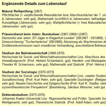
Ergänzende Details zum Lebenslauf
Matura/ Reifeprüfung
(1967)
Pflichtfächer
(= verpflichtende Maturafächer bzw. Abschlussfächer der 7. un
& Jahresnoten: sehr gut);
Mathematik
(schriftlich & Jahresnoten: befriedige
Kunstpflege
(Jahresnoten: sehr gut);
Wahlpflichtfächer
(= freie Maturafäche
Jahresnoten: sehr gut).
+
Präsenzdienst beim österr. Bundesheer
(1967-1968)
(1987)
Dienstorte und -arten:
EF-Jäger in Klagenfurt-Lendorf
(09/1967 - 03/1968);
Grenzsicherung "Tschechenkrise"
(09/1968); Abrüstung als Wachtmeister d
Zivildienstkommission nach mündlicher Verhandlung; anschließend Befreiung 
Studium der Betriebswirtschaft
(1968-1970)
Hochschule für Sozial- und Wirtschaftswissenschaften Linz; Abschluss des
Verwaltungsrecht
(Prof. Herbert Schambeck, gut);
Handels- und Wertpapier
Theodor W. Scharmann, sehr gut);
Mathematik und Statistik
(Prof. Helmut 
Studium der Soziologie
(1970-1973)
Hochschule für Sozial- und Wirtschaftswissenschaften Linz, zweiter Studie
Sozialforschung
(Prof. Kurt Holm, sehr gut);
Spezielle Soziologien
(Religion
sehr gut);
Neuere Geschichte und Zeitgeschichte
(Prof. Karl R. Stadler, se
systemtheoretischer Perspektive" (Beurteilung: Jakobus Wössner; sehr gut
Doktoratsstudium
(1973-1976)
Johannes Kepler Universität Linz. Rigorosenfächer und Prüfer:
Spezielle So
Wohlgenannt, sehr gut);
Theoretische Statistik
(Prof. Adolf Adam, sehr gut);