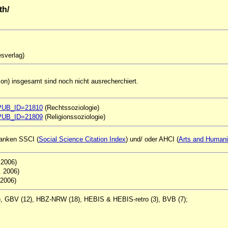
th/
esverlag)
on) insgesamt sind noch nicht ausrecherchiert.
ql?PUB_ID=21810
(Rechtssoziologie)
ql?PUB_ID=21809
(Religionssoziologie)
nbanken SSCI (
Social Science Citation Index
) und/ oder AHCI (
Arts and Humanit
. 2006)
2. 2006)
 2006)
), GBV (12), HBZ-NRW (18), HEBIS & HEBIS-retro (3), BVB (7);