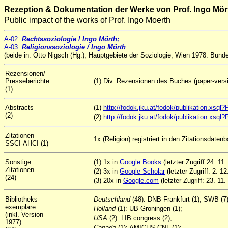
Rezeption & Dokumentation der Werke von Prof. Ingo Mör
Public impact of the works of Prof. Ingo Moerth
A-02
:
Rechtssoziologie
/
Ingo Mörth;
A-03:
Religionssoziologie
/ Ingo Mörth
(beide in: Otto Nigsch (Hg.), Hauptgebiete der Soziologie, Wien 1978: Bund
Rezensionen/
Presseberichte
(1) Div. Rezensionen des Buches (paper-versi
(1)
Abstracts
(1)
http://fodok.jku.at/fodok/publikation.xs
(2)
(2)
http://fodok.jku.at/fodok/publikation.xs
Zitationen
1x (Religion) registriert in den Zitationsdate
SSCI-AHCI (1)
Sonstige
(1) 1x in
Google Books
(letzter Zugriff 24. 11
Zitationen
(2) 3x in
Google Scholar
(letzter Zugriff: 2. 1
(24)
(3) 20x in
Google.com
(letzter Zugriff: 23. 11.
Bibliotheks-
Deutschland
(48): DNB Frankfurt (1), SWB (7
exemplare
Holland
(1): UB Groningen (1);
(inkl. Version
USA
(2): LIB congress (2);
1977)
Canada
(1): AMICUS-CNL (1);