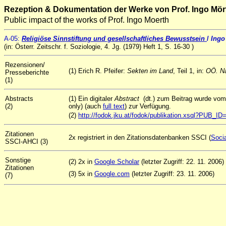
Rezeption & Dokumentation der Werke von Prof. Ingo Mör
Public impact of the works of Prof. Ingo Moerth
A
-05
:
Religiöse Sinnstiftung und gesellschaftliches Bewusstsein
/
Ingo
(in: Österr. Zeitschr. f. Soziologie, 4. Jg. (1979) Heft 1, S. 16-30 )
Rezensionen/
(1) Erich R. Pfeifer:
Sekten im Land
, Teil 1, in:
OÖ. Na
Presseberichte
(1)
Abstracts
(1) Ein digitaler
Abstract
(dt.) zum Beitrag wurde vo
(2)
only) (auch
full text
) zur Verfügung.
(2)
http://fodok.jku.at/fodok/publikation.xsql?PUB_I
Zitationen
2x registriert in den Zitationsdatenbanken SSCI (
Socia
SSCI-AHCI (3)
Sonstige
(2) 2x in
Google Scholar
(letzter Zugriff: 22. 11. 2006)
Zitationen
(3) 5x in
Google.com
(letzter Zugriff: 23. 11. 2006)
(7)