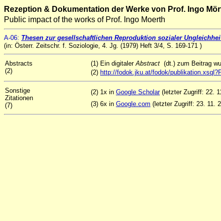
Rezeption & Dokumentation der Werke von Prof. Ingo Mör
Public impact of the works of Prof. Ingo Moerth
A
-06
:
Thesen zur gesellschaftlichen Reproduktion sozialer Ungleichhe
(in: Österr. Zeitschr. f. Soziologie, 4. Jg. (1979) Heft 3/4, S. 169-171 )
Abstracts
(1) Ein digitaler
Abstract
(dt.) zum Beitrag w
(2)
(2)
http://fodok.jku.at/fodok/publikation.xs
Sonstige
(2) 1x in
Google Scholar
(letzter Zugriff: 22. 1
Zitationen
(3) 6x in
Google.com
(letzter Zugriff: 23. 11. 
(7)