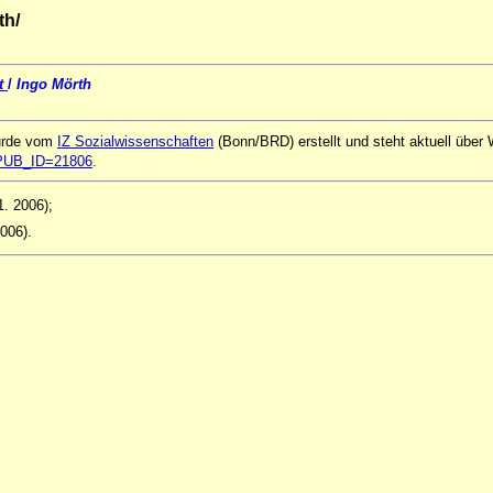
th/
it
/
Ingo Mörth
urde vom
IZ Sozialwissenschaften
(Bonn/BRD) erstellt und steht aktuell über
ql?PUB_ID=21806
.
1. 2006);
2006).