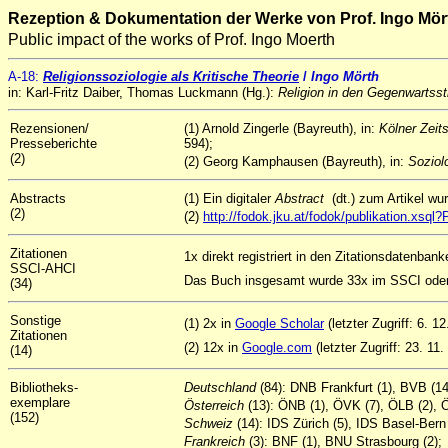
Rezeption & Dokumentation der Werke von Prof. Ingo Mör
Public impact of the works of Prof. Ingo Moerth
A
-18
:
Religionssoziologie als Kritische Theorie
/
Ingo Mörth
in: Karl-Fritz Daiber, Thomas Luckmann (Hg.):
Religion in den Gegenwartss
Rezensionen/
(1) Arnold Zingerle (Bayreuth), in:
Kölner Zeits
Presseberichte
594);
(2)
(2) Georg Kamphausen (Bayreuth), in:
Soziol
Abstracts
(1) Ein digitaler
Abstract
(dt.) zum Artikel w
(2)
(2)
http://fodok.jku.at/fodok/publikation.xs
Zitationen
1x direkt registriert in den Zitationsdatenban
SSCI-AHCI
Das Buch insgesamt wurde 33x im SSCI oder 
(34)
Sonstige
(1) 2x in
Google Scholar
(letzter Zugriff: 6. 1
Zitationen
(2) 12x in
Google.com
(letzter Zugriff: 23. 11.
(14)
Bibliotheks-
Deutschland
(84): DNB Frankfurt (1), BVB (
exemplare
Österreich
(13): ÖNB (1), ÖVK (7), ÖLB (2), Ö
(152)
Schweiz
(14): IDS Zürich (5), IDS Basel-Bern
Frankreich
(3): BNF (1), BNU Strasbourg (2);