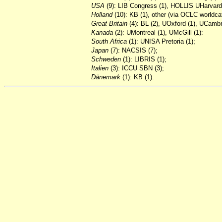
USA
(9): LIB Congress (1), HOLLIS UHarvard
Holland
(10): KB (1), other (via OCLC worldcat
Great
Britain
(4): BL (2), UOxford (1), UCambr
Kanada
(2): UMontreal (1), UMcGill (1):
South
Africa
(1): UNISA Pretoria (1);
Japan
(7): NACSIS (7);
Schweden
(1): LIBRIS (1);
Italien
(3): ICCU SBN (3);
Dänemark
(1): KB (1).