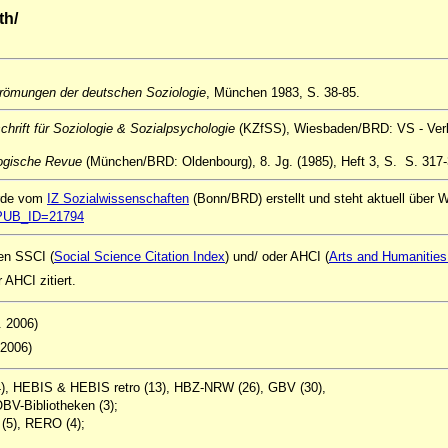
th/
trömungen der deutschen Soziologie
, München 1983, S. 38-85.
chrift für Soziologie & Sozialpsychologie
(KZfSS), Wiesbaden/BRD: VS - Verlag
ogische Revue
(München/BRD: Oldenbourg), 8. Jg. (1985), Heft 3, S. S. 317-
urde vom
IZ Sozialwissenschaften
(Bonn/BRD) erstellt und steht aktuell über
ql?PUB_ID=21794
ken SSCI (
Social Science Citation Index
) und/ oder AHCI (
Arts and Humanities 
AHCI zitiert.
2. 2006)
 2006)
14), HEBIS & HEBIS retro (13), HBZ-NRW (26), GBV (30),
BV-Bibliotheken (3);
 (5), RERO (4);