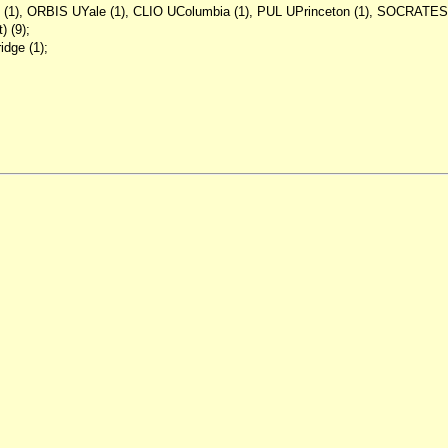
 (1), ORBIS UYale (1), CLIO UColumbia (1), PUL UPrinceton (1), SOCRATES US
) (9);
idge (1);