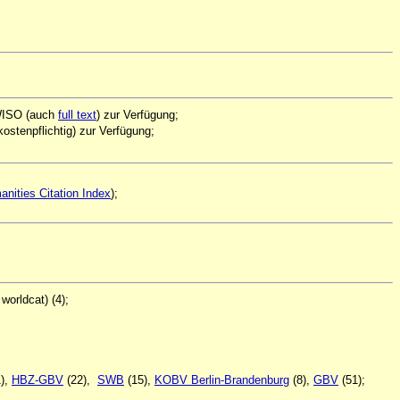
 WISO (auch
full text
) zur Verfügung;
kostenpflichtig) zur Verfügung;
nities Citation Index
);
orldcat) (4);
1),
HBZ-GBV
(22),
SWB
(15),
KOBV Berlin-Brandenburg
(8),
GBV
(51);