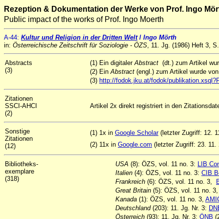
Rezeption & Dokumentation der Werke von Prof. Ingo Mör
Public impact of the works of Prof. Ingo Moerth
A
-44
:
Kultur und Religion in der Dritten Welt
/
Ingo Mörth
in:
Österreichische Zeitschrift für Soziologie - ÖZS
, 11. Jg. (1986) Heft 3, S
Abstracts
(1) Ein digitaler
Abstract
(dt.) zum Artikel w
(3)
(2) Ein
Abstract
(engl.) zum Artikel wurde vo
(3)
http://fodok.jku.at/fodok/publikation.xs
Zitationen
SSCI-AHCI
Artikel 2x direkt registriert in den Zitationsd
(2)
Sonstige
(1) 1x in
Google Scholar
(letzter Zugriff: 12. 
Zitationen
(2) 11x in
Google.com
(letzter Zugriff: 23. 11.
(12)
Bibliotheks-
USA
(8): ÖZS, vol. 11 no. 3:
LIB Co
exemplare
Italien
(4): ÖZS, vol. 11 no. 3:
CIB B
(318)
Frankreich
(6): ÖZS, vol. 11 no. 3,
Great Britain
(5): ÖZS, vol. 11 no. 3
Kanada
(1): ÖZS, vol. 11 no. 3,
AMI
Deutschland
(203): 11. Jg. Nr. 3:
DN
Österreich
(93): 11. Jg. Nr. 3:
ÖNB
(