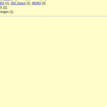
BIS
(1),
IDS Zürich
(1),
RERO
(3).
S (2);
ningen (1).