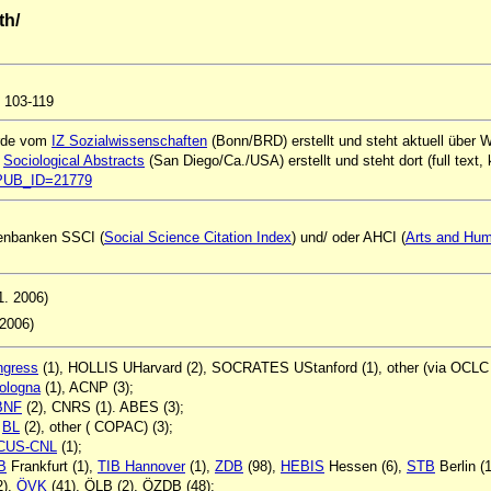
th/
. 103-119
urde vom
IZ Sozialwissenschaften
(Bonn/BRD) erstellt und steht aktuell über
n
Sociological Abstracts
(San Diego/Ca./USA) erstellt und steht dort (full text, 
ql?PUB_ID=21779
atenbanken SSCI (
Social Science Citation Index
) und/ oder AHCI (
Arts and Huma
11. 2006)
 2006)
ngress
(1), HOLLIS UHarvard (2), SOCRATES UStanford (1), other (via OCLC w
ologna
(1), ACNP (3);
BNF
(2), CNRS (1). ABES (3);
,
BL
(2), other ( COPAC) (3);
CUS-CNL
(1);
B
Frankfurt (1),
TIB Hannover
(1),
ZDB
(98),
HEBIS
Hessen (6),
STB
Berlin (
2),
ÖVK
(41), ÖLB (2), ÖZDB (48);