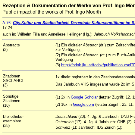
Rezeption & Dokumentation der Werke von Prof. Ingo Mör
Public impact of the works of Prof. Ingo Moerth
A-76:
City-Kultur und Stadtteilarbeit. Dezentrale Kulturvermittlung im
17-24
auch in: Wilhelm Filla und Anneliese Heilinger (Hg.):
Jahrbuch Volkshochsch
Abstracts
(1) Ein digitaler
Abstract
(dt.) zum Zeitschrif
(3)
zur Verfügung;
(2) Ein digitaler
Abstract
(dt.) zum Buch-Arti
Verfügung
(3)
http://fodok.jku.at/fodok/publikation.xs
Zitationen
1x direkt registriert in den Zitationsdatenban
SSCI-AHCI
Das Jahrbuch VHS insgesamt wurde 2x im SSC
(3)
Sonstige
(1) 2x in
Google Scholar
(letzter Zugriff: 12. 
Zitationen
(2) 16x in
Google.com
(letzter Zugriff: 23. 11.
(18)
Bibliotheks-
Deutschland
(20): 4. Jg. & Jahrbuch: DNB Fr
exemplare
Österreich
(17): 4. Jg. & Jahrbuch: ÖNB (2), 
(38)
Schweiz
(1): Jahrbuch: IDS Zürich (1);