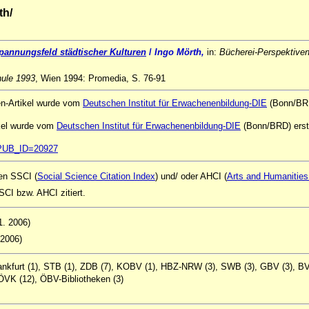
th/
 Spannungsfeld städtischer Kulturen
/
Ingo Mörth,
in:
Bücherei-Perspektiven
ule 1993
, Wien 1994: Promedia, S. 76-91
ten-Artikel wurde vom
Deutschen Institut für Erwachenenbildung-DIE
(Bonn/BRD)
kel wurde vom
Deutschen Institut für Erwachenenbildung-DIE
(Bonn/BRD) erstel
ql?PUB_ID=20927
ken SSCI (
Social Science Citation Index
) und/ oder AHCI (
Arts and Humanities 
I bzw. AHCI zitiert.
11. 2006)
 2006)
ankfurt (1), STB (1), ZDB (7), KOBV (1), HBZ-NRW (3), SWB (3), GBV (3), BV
ÖVK (12), ÖBV-Bibliotheken (3)