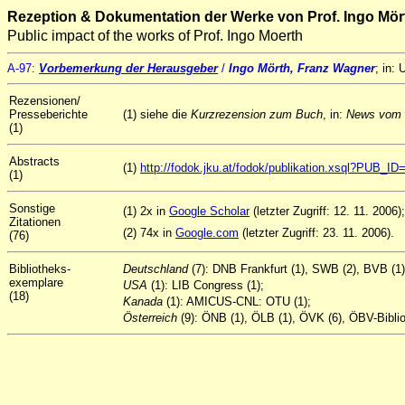
Rezeption & Dokumentation der Werke von Prof. Ingo Mör
Public impact of the works of Prof. Ingo Moerth
A-97:
Vorbemerkung der Herausgeber
/
Ingo Mörth, Franz Wagner
; in: 
Rezensionen/
Presseberichte
(1) siehe die
Kurzrezension zum Buch
, in:
News vom
(1)
Abstracts
(1)
http://fodok.jku.at/fodok/publikation.xsql?PUB_I
(1)
Sonstige
(1) 2x in
Google Scholar
(letzter Zugriff: 12. 11. 2006);
Zitationen
(2) 74x in
Google.com
(letzter Zugriff: 23. 11. 2006).
(76)
Bibliotheks-
Deutschland
(7): DNB Frankfurt (1), SWB (2), BVB (1
exemplare
USA
(1): LIB Congress (1);
(18)
Kanada
(1): AMICUS-CNL: OTU (1);
Österreich
(9): ÖNB (1), ÖLB (1), ÖVK (6), ÖBV-Biblio