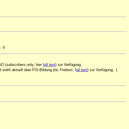
. 6
SO (subscribers only, hier
full text
) zur Verfügung;
steht aktuell über FIS-Bildung (tw. Freitext, f
ull text
) zur Verfügung; (