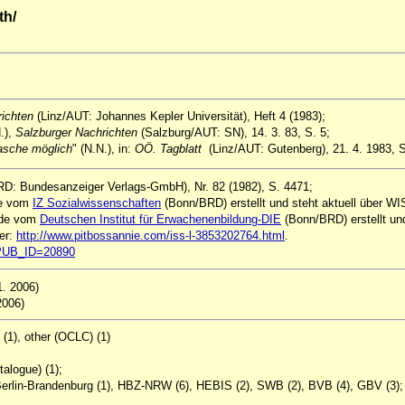
th/
richten
(Linz/AUT: Johannes Kepler Universität), Heft 4 (1983);
.),
Salzburger Nachrichten
(Salzburg/AUT: SN), 14. 3. 83, S. 5;
tasche möglich
" (N.N.), in:
OÖ. Tagblatt
(Linz/AUT: Gutenberg), 21. 4. 1983, S
D: Bundesanzeiger Verlags-GmbH), Nr. 82 (1982), S. 4471;
de vom
IZ Sozialwissenschaften
(Bonn/BRD) erstellt und steht aktuell über WI
rde vom
Deutschen Institut für Erwachenenbildung-DIE
(Bonn/BRD) erstellt und 
ter:
http://www.pitbossannie.com/iss-l-3853202764.html
.
l?PUB_ID=20890
1. 2006)
2006)
(1), other (OCLC) (1)
alogue) (1);
erlin-Brandenburg (1), HBZ-NRW (6), HEBIS (2), SWB (2), BVB (4), GBV (3);