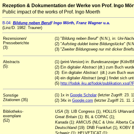
Rezeption & Dokumentation der Werke von Prof. Ingo Mör
Public impact of the works of Prof. Ingo Moerth
B-04
:
Bildung neben Beruf
/ Ingo
Mörth, Franz Wagner
u.a.
(Linz/D. 1982: Trauner)
Rezensionen/
(1) "
Bildung neben Beruf
" (N.N.), in:
Uni-Nach
Presseberichte
(2) "
Aufstieg duldet keine Bildungslücke
" (N.N
(3):
(3) "
Zweiter Bildungsweg nur mit dicker Brief
Abstracts
(1) (print-Version) in:
Bundesanzeiger
(Köln/BR
(5):
(2) Ein digitaler
Abstract
(dt.) zum Buch wur
(3) Ein digitaler
Abstract
(dt.) zum Buch wu
(4) ein digitaler
Abstract
(engl.) findet sich un
(5)
http://fodok.jku.at/fodok/publikation.xsq
(1) 1x in
Google Scholar
(letzter Zugriff: 23. 1
Sonstige
Zitationen (35)
(2) 34x in
Google.com
(letzter Zugriff 21. 11. 
Bibliotheks-
USA
(3): LIB Congress (1), HOLLIS UHarvard 
exemplare
Great Britain
(1): BL & COPAC (1);
(52)
Kanada
(1): AMICUS (NLC & Univ. Alberta Cat
Deutschland
(19): DNB Frankfurt (1), KOBV B
Schweiz
(1): HELVETICAT (1);