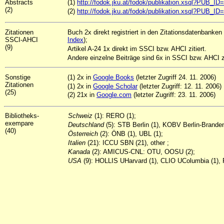
Abstracts
(1)
http://fodok.jku.at/fodok/publikation.xsql?PUB_ID
(2)
(2)
http://fodok.jku.at/fodok/publikation.xsql?PUB_ID
Zitationen
Buch 2x direkt registriert in den Zitationsdatenbanken
SSCI-AHCI
Index
);
(9)
Artikel A-24 1x direkt im SSCI bzw. AHCI zitiert.
Andere einzelne Beiträge sind 6x in SSCI bzw. AHCI zi
Sonstige
(
1) 2x
in
Google Books
(letzter Zugriff 24. 11. 2006)
Zitationen
(1) 2x in
Google Scholar
(letzter Zugriff: 12. 11. 2006)
(25)
(2) 21x in
Google.com
(letzter Zugriff: 23. 11. 2006)
Bibliotheks-
Schweiz
(1): RERO (1);
exempare
Deutschland
(5): STB Berlin (1), KOBV Berlin-Brande
(40)
Österreich
(2): ÖNB (1), UBL (1);
Italien
(21): ICCU SBN (21), other ;
Kanada
(2): AMICUS-CNL: OTU, OOSU (2);
USA
(9): HOLLIS UHarvard (1), CLIO UColumbia (1), P