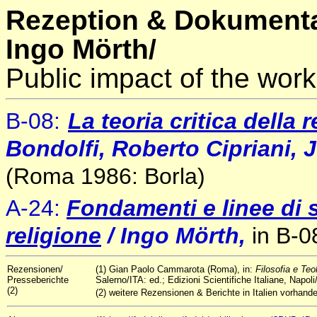
Rezeption & Dokumenta
Ingo Mörth/
Public impact of the work
B-08
:
La teoria critica della 
Bondolfi, Roberto Cipriani,
(Roma 1986: Borla)
A-24:
Fondamenti e linee di s
religione
/ Ingo Mörth,
in B-08
Rezensionen/
(1) Gian Paolo Cammarota (Roma), in:
Filosofia e Teo
Presseberichte
Salerno/ITA: ed.; Edizioni Scientifiche Italiane, Napol
(2)
(2) weitere Rezensionen & Berichte in Italien vorhande