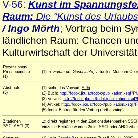
V-56:
Kunst im Spannungsfe
Raum:
Die "Kunst des Urlaub
/ Ingo Mörth
;
Vortrag beim Sy
ländlichen Raum: Chancen und R
Kulturwirtschaft der Universit
Rezensionen/
Presseberichte
(1) in:
Forum oö. Geschichte
, virtuelles Museum Oberö
(1)
Abstracts
(1) siehe das Vorwort:
A-95
(5)
(2) Buch:
http://fodok.jku.at/fodok/publikation.xsql
(3) Vorwort:
http://fodok.jku.at/fodok/publikation.xs
(4) Artikel:
http://fodok.jku.at/fodok/publikation.xsq
(5) fodok-Eintrag für den Vortrag (forthcoming)
Zitationen
1x direkt registriert in den Zitationsdatenbanken SSCI
SSCI-AHCI (3)
einzelne Beiträge wurden 2x im SSCI oder AHCI zitier