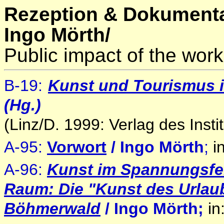
Rezeption & Dokumenta
Ingo Mörth/
Public impact of the work
B-19
:
Kunst und Tourismus 
(Hg.)
(Linz/D. 1999: Verlag des Instit
A-95:
Vorwort
/ Ingo Mörth
;
in
A-96:
Kunst im Spannungsfe
Raum
:
Die "Kunst des Urla
Böhmerwald
/ Ingo Mörth;
in