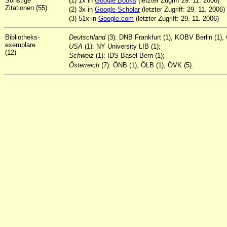
Sonstige
(1) 1x in
Google Books
(letzter Zugriff 29. 11. 2006)
Zitationen (55)
(2) 3x in
Google Scholar
(letzter Zugriff: 29. 11. 2006)
(3) 51x in
Google.com
(letzter Zugriff: 29. 11. 2006)
Bibliotheks-
Deutschland
(3): DNB Frankfurt (1), KOBV Berlin (1),
exemplare
USA
(1): NY University LIB (1);
(12)
Schweiz
(1): IDS Basel-Bern (1);
Österreich
(7): ÖNB (1), ÖLB (1), ÖVK (5).