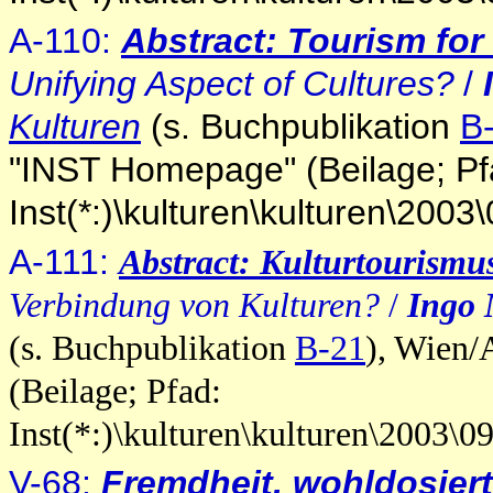
A-110:
Abstract: Tourism for 
Unifying Aspect of Cultures?
/
Kulturen
(s. Buchpublikation
B
"INST Homepage" (Beilage; Pf
Inst(*:)\kulturen\kulturen\20
A-111:
Abstract
: Kulturtourismu
Verbindung von Kulturen?
/
Ingo 
(s. Buchpublikation
B-21
), Wien
(Beilage; Pfad:
Inst(*:)\kulturen\kulturen\2003\
V-68:
Fremdheit, wohldosiert