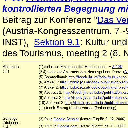
kontrollierten Begegnung m
Beitrag zur Konferenz "
Das Ver
(Austria-Kongresszentrum, 7.-
INST),
Sektion 9.1
: Kultur un
des Tourismus, meeting 2 (8.
Abstracts
(1) siehe die Einleitung des Herausgebers =
A-106
;
(11)
(2-4) siehe die Abstracts des Herausgebers: franz. (
A
(5) Sammelband:
http://fodok.jku.at/fodok/publikat
(6) Artikel 1:
http://fodok.jku.at/fodok/publikation.x
(7) Artikel 2:
http://fodok.jku.at/fodok/publikation.x
(8) Abstract 1:
http://fodok.jku.at/fodok/publikation
(9) Abstract 2:
http://fodok.jku.at/fodok/publikation
(10) Abstract 3:
http://fodok.jku.at/fodok/publikatio
(11) fodok-Eintrag für den Vortrag (forthcoming)
Sonstige
(2) 5x in
Google Scholar
(letzter Zugriff: 2. 12. 2006)
Zitationen
(3) 136x in
Google.com
(letzter Zugriff: 23. 11. 2006)
(141)