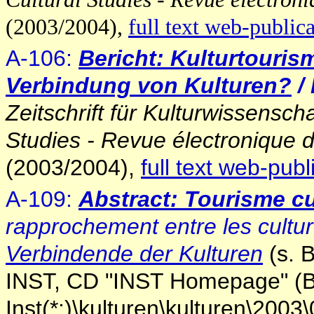
(2003/2004),
full text web-public
A-106:
Bericht: Kulturtouris
Verbindung von Kulturen?
/
Zeitschrift für Kulturwissenscha
Studies - Revue électronique d
(2003/2004),
full text web-publ
A-109:
Abstract: Tourisme cu
rapprochement entre les cultu
Verbindende der Kulturen
(s. 
INST, CD "INST Homepage" (Be
Inst(*:)\kulturen\kulturen\20