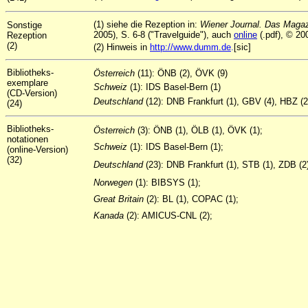
(1) siehe die Rezeption in:
Wiener Journal. Das Magaz
Sonstige
2005), S. 6-8 ("Travelguide"), auch
online
(.pdf), © 20
Rezeption
(2)
(2) Hinweis in
http://www.dumm.de
.
[sic]
Bibliotheks-
Österreich
(11): ÖNB (2), ÖVK (9)
exemplare
Schweiz
(1): IDS Basel-Bern (1)
(CD-Version)
Deutschland
(12): DNB Frankfurt (1), GBV (4), HBZ (
(24)
Bibliotheks-
Österreich
(3): ÖNB (1), ÖLB (1), ÖVK (1);
notationen
Schweiz
(1): IDS Basel-Bern (1);
(online-Version)
(32)
Deutschland
(23): DNB Frankfurt (1), STB (1), ZDB (
Norwegen
(1): BIBSYS (1);
Great Britain
(2): BL (1), COPAC (1);
Kanada
(2): AMICUS-CNL (2);