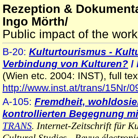
Rezeption & Dokumenta
Ingo Mörth/
Public impact of the work
B-20:
Kulturtourismus - Kult
Verbindung von Kulturen?
/
(Wien etc. 2004: INST), full te
http://www.inst.at/trans/15Nr/
A-105:
Fremdheit, wohldosie
kontrollierten Begegnung m
TRANS
. Internet-Zeitschrift für 
Cultural Studies - Revue électroni