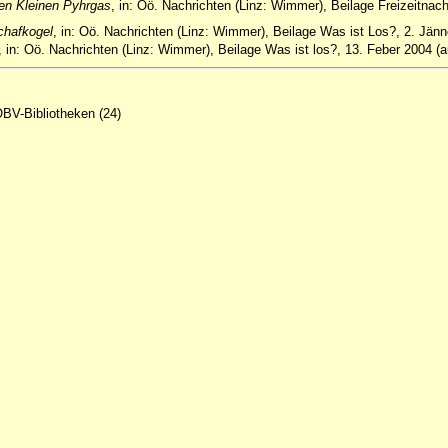
den Kleinen Pyhrgas
, in: Oö. Nachrichten (Linz: Wimmer), Beilage Freizeitnac
chafkogel
, in:
Oö. Nachrichten (Linz: Wimmer), Beilage Was ist Los?, 2. Jän
, in:
Oö. Nachrichten (Linz: Wimmer), Beilage Was ist los?, 13. Feber 2004 (
ÖBV-Bibliotheken (24)