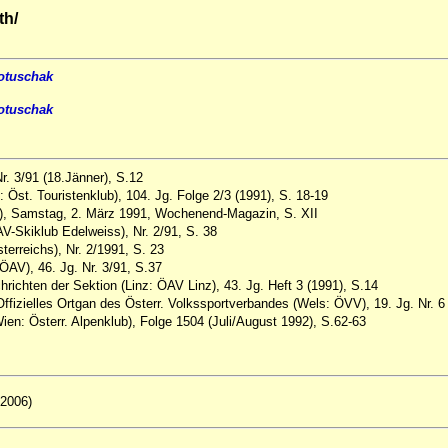
th/
Potuschak
Potuschak
r. 3/91 (18.Jänner), S.12
: Öst. Touristenklub), 104. Jg. Folge 2/3 (1991), S. 18-19
), Samstag, 2. März 1991, Wochenend-Magazin, S. XII
V-Skiklub Edelweiss), Nr. 2/91, S. 38
erreichs), Nr. 2/1991, S. 23
ÖAV), 46. Jg. Nr. 3/91, S.37
achrichten der Sektion (Linz: ÖAV Linz), 43. Jg. Heft 3 (1991), S.14
Offizielles Ortgan des Österr. Volkssportverbandes (Wels: ÖVV), 19. Jg. Nr. 6
ien: Österr. Alpenklub), Folge 1504 (Juli/August 1992), S.62-63
 2006)