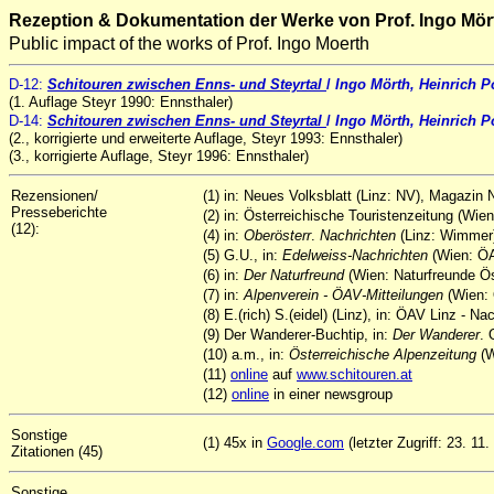
Rezeption & Dokumentation der Werke von Prof. Ingo Mör
Public impact of the works of Prof. Ingo Moerth
D-12:
Schitouren zwischen Enns- und Steyrtal
/
Ingo Mörth, Heinrich 
(1. Auflage Steyr 1990: Ennsthaler)
D-14:
Schitouren zwischen Enns- und Steyrtal
/
Ingo Mörth, Heinrich 
(2., korrigierte und erweiterte Auflage, Steyr 1993: Ennsthaler)
(3., korrigierte Auflage, Steyr 1996: Ennsthaler)
Rezensionen/
(1) in: Neues Volksblatt (Linz: NV), Magazin N
Presseberichte
(2) in: Österreichische Touristenzeitung (Wien
(12):
(4) in:
Oberösterr
.
Nachrichten
(Linz: Wimmer
(5) G.U., in:
Edelweiss-Nachrichten
(Wien: ÖA
(6) in:
Der Naturfreund
(Wien: Naturfreunde Öst
(7) in:
Alpenverein - ÖAV-Mitteilungen
(Wien: 
(8) E.(rich) S.(eidel) (Linz), in: ÖAV Linz - N
(9) Der Wanderer-Buchtip, in:
Der Wanderer
. 
(10) a.m., in:
Österreichische
Alpenzeitung
(W
(11)
online
auf
www.schitouren.at
(12)
online
in einer newsgroup
Sonstige
(1) 45x in
Google.com
(letzter Zugriff: 23. 11.
Zitationen (45)
Sonstige