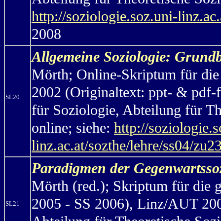
http://soziologie.soz.uni-linz.ac
2008
Allgemeine Soziologie: Grundbe
Mörth;
Online-Skriptum für die
2002 (Originaltext: ppt- & pdf-f
SL20
für Soziologie, Abteilung für T
online; siehe:
http://soziologie.s
linz.ac.at/sozthe/lehre/ss04/zu
Paradigmen der Gegenwartssoz
Mörth (red.);
Skriptum für die 
2005 - SS 2006), Linz/AUT 2005:
SL21