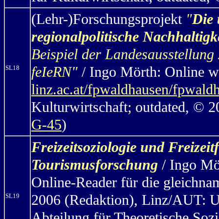
(Lehr-)Forschungsprojekt
"
Die 
regionalpolitische Nachhaltig
Beispiel der Landesausstellung
feIeRN"
/ Ingo Mörth: Online w
SL18
linz.ac.at/fpwaldhausen/fpwal
Kulturwirtschaft; outdated, © 
G-45
)
Freizeitsoziologie und Freizei
Tourismusforschung
/ Ingo Mö
Online-Reader für die gleichn
2006 (Redaktion), Linz/AUT: Uni
SL19
Abteilung für Theoretische Sozi