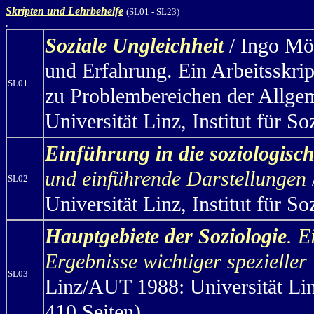
Skripten und Lehrbehelfe
(SL01 - SL23)
.
Soziale Ungleichheit
/ Ingo Mö
und Erfahrung. Ein Arbeitsskri
SL01
zu Problembereichen der Allge
Universität Linz, Institut für S
Einführung in die soziologisc
und einführende Darstellungen
SL02
Universität Linz, Institut für S
Hauptgebiete der Soziologie
. E
Ergebnisse wichtiger spezielle
SL03
Linz/AUT 1988: Universität Lin
410 Seiten)