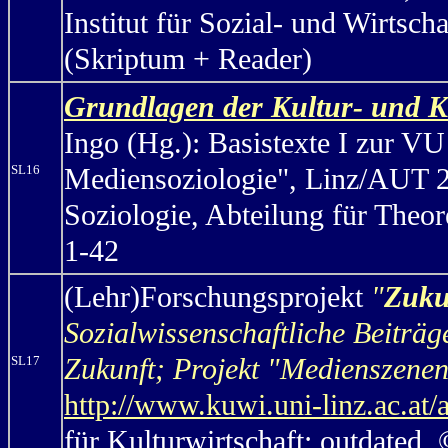
Institut für Sozial- und Wirtsch
(Skriptum + Reader)
Grundlagen der Kultur- und Ku
Ingo (Hg.): Basistexte I zur V
SL16
Mediensoziologie", Linz/AUT 200
Soziologie, Abteilung für Theor
1-42
(Lehr)Forschungsprojekt
"
Zuku
Sozialwissenschaftliche Beiträ
Zukunft; Projekt "Medienszene
SL17
http://www.kuwi.uni-linz.ac.at
für Kulturwirtschaft; outdated,