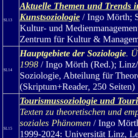
Aktuelle Themen und Trends i
Kunstsoziologie
/ Ingo Mörth
; 
SL13
Kultur- und Medienmanagement,
Zentrum für Kultur & Manageme
Hauptgebiete der Soziologie
.
Ü
1998
/ Ingo Mörth
(Red.); Linz/
SL14
Soziologie, Abteilung für Theo
(Skriptum+Reader, 250 Seiten)
Tourismussoziologie und Tour
Texten zu theoretischen und em
soziales Phänomen
/
Ingo Mört
SL15
1999-2024: Universität Linz, 