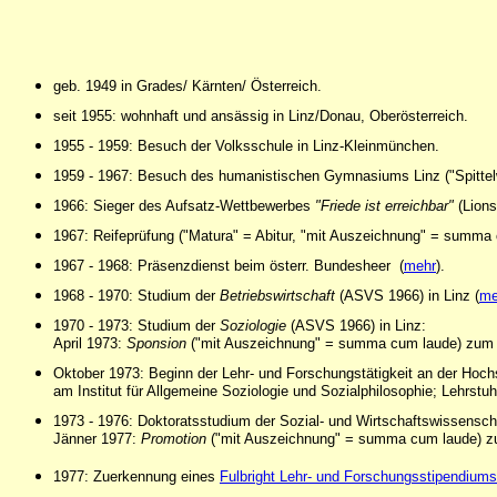
geb. 1949 in Grades/ Kärnten/ Österreich.
seit 1955: wohnhaft und ansässig in Linz/Donau, Oberösterreich.
1955 - 1959: Besuch der Volksschule in Linz-Kleinmünchen.
1959 - 1967: Besuch des humanistischen Gymnasiums Linz ("Spitte
1966: Sieger des Aufsatz-Wettbewerbes
"Friede ist erreichbar"
(Lions
1967: Reifeprüfung ("Matura" = Abitur, "mit Auszeichnung" = summ
1967 - 1968: Präsenzdienst beim österr. Bundesheer (
mehr
).
1968 - 1970: Studium der
Betriebswirtschaft
(ASVS 1966)
in Linz (
me
1970 - 1973: Studium der
Soziologie
(ASVS 1966) in Linz:
April 1973:
Sponsion
("mit Auszeichnung" = summa cum laude) zum Ma
Oktober 1973: Beginn der Lehr- und Forschungstätigkeit an der Hoch
am Institut für Allgemeine Soziologie und Sozialphilosophie; Lehrstu
1973 - 1976: Doktoratsstudium der Sozial- und Wirtschaftswissensc
Jänner 1977:
Promotion
("mit Auszeichnung" = summa cum laude) zum
1977: Zuerkennung eines
Fulbright Lehr- und Forschungsstipendiums