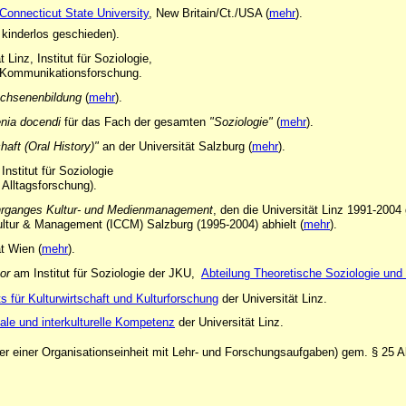
 Connecticut State University
, New Britain/Ct./USA (
mehr
).
 kinderlos geschieden).
Linz, Institut für Soziologie,
d Kommunikationsforschung.
wachsenenbildung
(
mehr
).
enia docendi
für das Fach
der gesamten
"
Soziologie"
(
mehr
).
aft (Oral History)"
an der Universität Salzburg (
mehr
).
nstitut für Soziologie
 Alltagsforschung).
hrganges Kultur- und Medienmanagement
, den die Universität Linz 1991-20
Kultur & Management (ICCM) Salzburg (1995-2004) abhielt
(
mehr
).
ät Wien (
mehr
).
or
am Institut für Soziologie der JKU,
Abteilung Theoretische Soziologie und
uts für Kulturwirtschaft und Kulturforschung
der Universität Linz.
ale und interkulturelle Kompetenz
der Universität Linz.
iter einer Organisationseinheit mit Lehr- und Forschungsaufgaben) gem. § 25 A