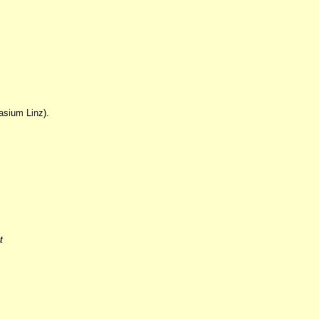
sium Linz).
t