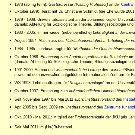
1978 (spring term):
Gastprofessur (Visiting Professor)
an der
Central
Oktober 1979: Heirat mit Dr. Christiane Schmidt (die Ehe wurde 2001
1979 - 1988: Universitätsassistent an der Johannes Kepler Universität 
damals: Abteilung für Soziologische Theorie, Bildungssoziologie un
1980 - 2005: immer wieder (nebenberufliche)
Lehrtätigkeit in der Er
August 1984: Abschluss des
Habilitationsverfahrens, Erteilung der v
1984 - 1985: Lehrbeauftragter für
"Methoden der Geschichtswissensch
Oktober 1988:
Ernennung zum Assistenzprofessor für Soziologie
am I
(damals: Abteilung für Soziologische Theorie, Bildungssoziologie und
1991-2000: Aufbau und
wissenschaftliche Leitung
des
Universitätsle
sowie mit dem inzwischen aufgelösten Internationalen Zentrum für 
WS 1993: Lehrbeauftragter für "
Religionssoziologie
" an der Universit
Oktober 1997: Ernennung zum
außerordentlichen Universitätsprofess
Seit November 1997 bis Mai 2011 auch:
Institutsvorstand
des
Instit
Apr. 2005 bis Sept. 2009
stv. Institutsvorstand
des
Zentrums für sozi
Okt. 2010 - Mai 2011: Mitglied der Professorenkurie der JKU (als Le
Seit Mai 2011 im (Un-)Ruhestand.