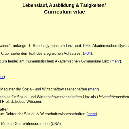
Lebenslauf, Ausbildung & Tätigkeiten/
Curriculum vitae
lwiese", anfangs: 1. Bundesgymnasium Linz, seit 1963: Akademisches Gymna
 Club; siehe den Text des siegreichen Aufsatzes:
D-04
).
a cum laude) am (humanistischen) Akademischen Gymnasium Linz (
mehr
).
hr
).
gister der Sozial- und Wirtschaftswissenschaften (
mehr
).
schule für Sozial- und Wirtschaftswissenschaften Linz als
Universitätsassiten
hl Prof. Jakobus Wössner.
haften;
 Doktor der Sozial- & Wirtschaftswissenschaften (
mehr
).
für eine Gastprofessur in den (USA)