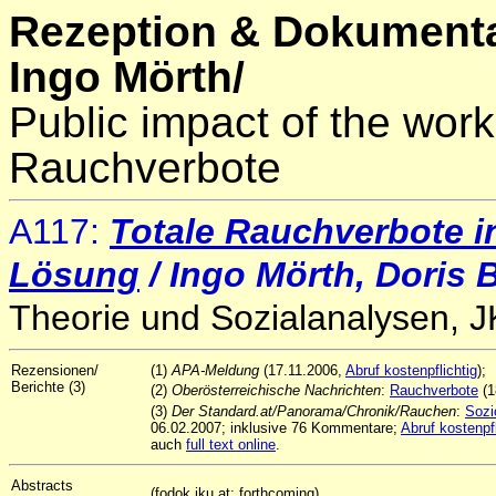
Rezeption & Dokumenta
Ingo Mörth/
Public impact of the work
Rauchverbote
A117:
Totale Rauchverbote i
Lösung
/ Ingo Mörth, Doris
Theorie und Sozialanalysen, 
Rezensionen/
(1)
APA-Meldung
(17.11.2006,
Abruf kostenpflichtig
);
Berichte (3)
(2)
Oberösterreichische Nachrichten
:
Rauchverbote
(1
(3)
Der Standard.at/Panorama/Chronik/Rauchen
:
Sozi
06.02.2007; inklusive 76 Kommentare;
Abruf kostenpfl
auch
full text online
.
Abstracts
(fodok.jku.at; forthcoming)