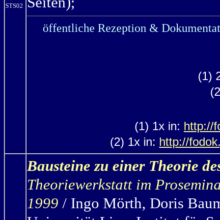
Seiten);
STS02
öffentliche Rezeption & Dokumentat
(1) 
(
(1) 1x in:
http:/
(2) 1x in:
http://fodo
Bausteine zu einer Theorie d
Theoriewerkstatt im Prosemin
1999
/ Ingo Mörth,
Doris Baum