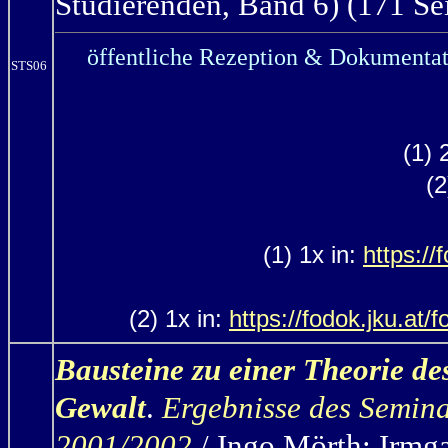
Studierenden, Band 6) (171 Sei
öffentliche Rezeption & Dokumentat
STS06
(1) 
(2
(1) 1x in:
https://
(2) 1x in:
https://fodok.jku.at
Bausteine zu einer Theorie de
Gewalt
.
Ergebnisse des Semin
2001/2002
/ Ingo Mörth; Irmga