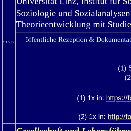
Universität Linz, Institut für S
Soziologie und Sozialanalysen
Theorieentwicklung mit Studie
öffentliche Rezeption & Dokumentat
STS03
(1) 
(2
(1) 1x in:
https://
(2) 1x in:
http://
Gesellschaft und Lebensführu