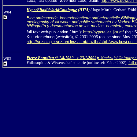
2001, last update November 2006; oldurl:
http://www.kuwi.uni-l
HyperElias©WorldCatalogue
(HTM)
/ Ingo Mörth,
Gerhard Fröhl
W04
Eine umfassende, kontextorientierte und referentielle Biblio
mediagraphy of all works and public statements by Norbert Elia
bibliografía y documentacíon de los medios, completa, contextu
full text web-publication (.html):
http://hyperelias.jku.at/
(hg.: S
Kulturforschung (website)), © 2001-2006 (online since May 20
http://soziologie.soz.uni-linz.ac.at/sozthe/staff/www.kuwi.uni-l
Pierre Bourdieu (* 1.8.1930 - † 23.1.2002):
Nachrufe/ Obituary 
W05
Philosophie & Wissenschaftstheorie
(online seit Feber 2002);
full 