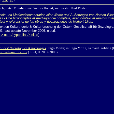
inz.ac.at/
)
ich; unter Mitarbeit von
Werner Höbart; webmaster:
Karl Pfeifer.
graphie und Mediendokumentation aller Werke und Äußerungen von Norbert Elia
s - Une bibliographie et médiagraphie complète, avec context et renvois inter
al y referencial de las obras y declaraciones de Norbert Elias.
ektion Kulturtheorie & Kulturforschung der Österr. Gesellschaft für Soziologie;
01, last update November 2006; oldurl:
inz.ac.at/hyperelias/z-elias
)
notices/ Nécrologues & hommages
/
Ingo Mörth; in: Ingo Mörth, Gerhard Fröhlich (
text web-publication
(.html; © 2002-2006)