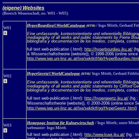
(eigene) Websites
(Bereich Wissenschaft, no. W01 - W05)
HyperBourdieu©WorldCatalogue
/ Ingo Mörth,
Gerhard Frö
(HTM)
W01
Eine umfassende, kontextorientierte und referentielle Bibli
mediagraphy of all works and public statements by Pierre Bour
bibliografía y documentacíon de los medios, completa, context
full text web-publication (.html):
http://hyperbourdieu.jku.at/
(hg
& Wissenschaftstheorie (website)), © 1999-2006 (online since 
http://www.iwp.uni-linz.ac.at/lxe/sektktf/bb/HyperBourdieu.htm
HyperGeertz©WorldCatalogue
/ Ingo Mörth,
Gerhard Fröhlic
(HTM)
W02
Eine umfassende, kontextorientierte und referentielle Biblio
mediagraphy of all works and public statements by Clifford Gee
bibliografía y documentacíon de los medios, completa, contextu
full text web-publication (.html):
http://hypergeertz.jku.at/
(hg.:
Wissenschaftstheorie (website)), © 2000-2006 (online since Se
http://www.iwp.uni-linz.ac.at/lxe/sektktf/gg/HyperGeertz.html
)
Homepage Institut für Kulturwirtschaft
/
Ingo Mörth
; unter Mitar
W03
webmaster: Ingo Mörth.
full text web-publication (.html):
http://www.kuwi.jku.at/
(hg.: I