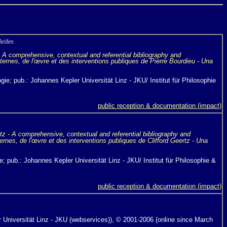
eifer.
- A comprehensive, contextual and referential bibliography and
ternes, de l'œvre et des interventions publiques de Pierre Bourdieu - Una
gie; pub.: Johannes Kepler Universität Linz - JKU/ Institut für Philosophie
public reception & documentation (impact)
tz
- A comprehensive, contextual and referential bibliography and
rnes, de l'œvre et des interventions publiques de Clifford Geertz - Una
e; pub.: Johannes Kepler Universität Linz - JKU/ Institut für Philosophie &
public reception & documentation (impact)
er Universität Linz - JKU (webservices)), © 2001-2006 (online since March