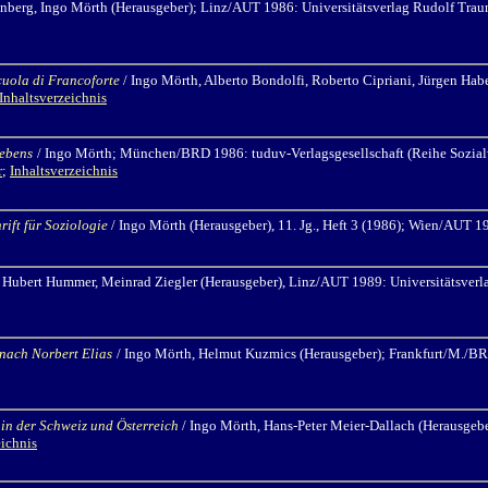
enberg,
Ingo Mörth
(Herausgeber); Linz/AUT 1986: Universitätsverlag Rudolf Traun
Scuola di Francoforte
/ Ingo Mörth,
Alberto Bondolfi, Roberto Cipriani, Jürgen Habe
Inhaltsverzeichnis
lebens
/ Ingo Mörth;
München/BRD 1986: tuduv-Verlagsgesellschaft (Reihe Sozialw
r
;
Inhaltsverzeichnis
rift für Soziologie
/ Ingo Mörth
(Herausgeber), 11. Jg., Heft 3 (1986); Wien/AUT 
,
Hubert Hummer, Meinrad Ziegler (Herausgeber), Linz/AUT 1989: Universitätsverla
nach Norbert Elias
/ Ingo Mörth,
Helmut Kuzmics (Herausgeber); Frankfurt/M./BR
 in der Schweiz und Österreich
/ Ingo Mörth,
Hans-Peter Meier-Dallach (Herausgebe
eichnis