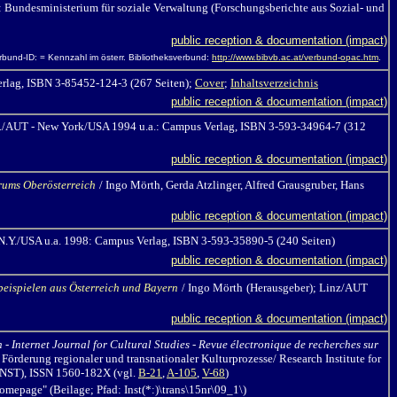
 Bundesministerium für soziale Verwaltung (Forschungsberichte aus Sozial- und
public reception & documentation (impact)
erbund-ID: = Kennzahl im österr. Bibliotheksverbund:
http://www.bibvb.ac.at/verbund-opac.htm
.
erlag, ISBN 3-85452-124-3 (267 Seiten);
Cover
;
Inhaltsverzeichnis
public reception & documentation (impact)
/M./AUT - New York/USA 1994 u.a.: Campus Verlag, ISBN 3-593-34964-7 (312
public reception & documentation (impact)
rums Oberösterreich
/ Ingo Mörth,
Gerda Atzlinger, Alfred Grausgruber, Hans
public reception & documentation (impact)
N.Y./USA u.a. 1998: Campus Verlag, ISBN 3-593-35890-5 (240 Seiten)
public reception & documentation (impact)
lbeispielen aus Österreich und Bayern
/ Ingo Mörth
(Herausgeber); Linz/AUT
public reception & documentation (impact)
n - Internet Journal for Cultural Studies - Revue électronique de recherches sur
d Förderung regionaler und transnationaler Kulturprozesse/ Research Institute for
T, INST), ISSN 1560-182X
(vgl.
B-21
,
A-105
,
V-68
)
epage" (Beilage; Pfad: Inst(*:)\trans\15nr\09_1\)