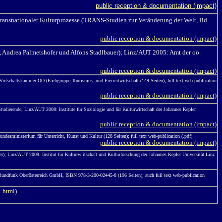
public reception & documentation (impact)
transnationaler Kulturprozesse (TRANS-Studien zur Veränderung der Welt, Bd.
public reception & documentation (impact)
, Andrea Palmetshofer und Alfons Stadlbauer); Linz/AUT 2005: Amt der oö.
public reception & documentation (impact)
rtschaftskammer OÖ (Fachgruppe Tourismus- und Freizeitwirtschaft (149 Seiten); full text web-publication
public reception & documentation (impact)
dierende; Linz/AUT 2008: Institute für Soziologie und für Kulturwirtschaft der Johannes Kepler
public reception & documentation (impact)
Bundesministerium für Unterricht, Kunst und Kultur (128 Seiten);
full text web-publication (.pdf)
public reception & documentation (impact)
r); Linz/AUT 2009: Institut für Kulturwirtschaft und Kulturforschung der Johannes Kepler Universität Linz
Rundfunk Oberösterreich GmbH, ISBN 978-3-200-02445-8 (196 Seiten); auch full text web-publication
d
.html
)