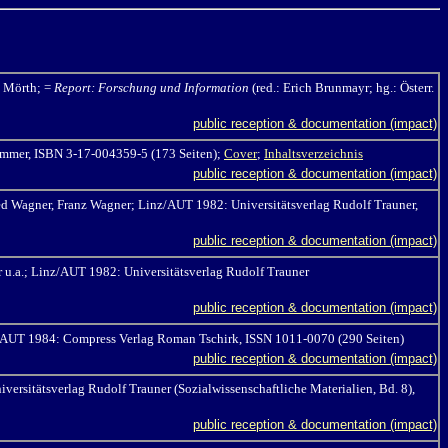
o Mörth
; =
Report: Forschung und Information
(red.: Erich Brunmayr; hg.:
Österr.
public reception & documentation (impact)
ammer, ISBN 3-17-004359-5
(173 Seiten);
Cover
;
Inhaltsverzeichnis
public reception & documentation (impact)
ed Wagner, Franz Wagner; Linz/AUT 1982: Universitätsverlag Rudolf Trauner,
public reception & documentation (impact)
 u.a.; Linz/AUT 1982: Universitätsverlag Rudolf Trauner
public reception & documentation (impact)
n/AUT 1984: Compress Verlag Roman Tschirk, ISSN 1011-0070 (290 Seiten)
public reception & documentation (impact)
rsitätsverlag Rudolf Trauner (Sozialwissenschaftliche Materialien, Bd. 8),
public reception & documentation (impact)