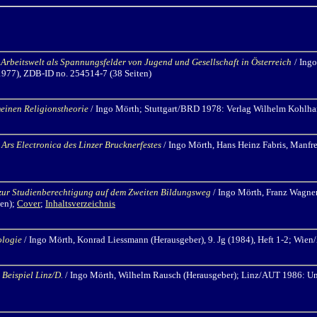
d Arbeitswelt als Spannungsfelder von Jugend und Gesellschaft in Österreich
/ Ing
1977), ZDB-ID no. 254514-7 (38 Seiten)
einen Religionstheorie
/ Ingo Mörth
; Stuttgart/BRD 1978: Verlag Wilhelm Kohlh
Ars Electronica des Linzer Brucknerfestes
/ Ingo Mörth,
Hans Heinz Fabris, Manfr
zur Studienberechtigung auf dem Zweiten Bildungsweg
/ Ingo Mörth,
Franz Wagner
ten);
Cover
;
Inhaltsverzeichnis
iologie
/ Ingo Mörth,
Konrad Liessmann (Herausgeber), 9. Jg (1984), Heft 1-2; Wie
Beispiel Linz/D.
/ Ingo Mörth,
Wilhelm Rausch (Herausgeber); Linz/AUT 1986: Unive