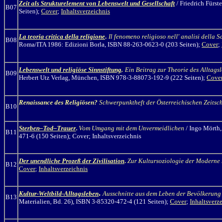
Zeit als Strukturelement von Lebenswelt und Gesellschaft
/
Friedrich Fürst
B07
Seiten);
Cover
;
Inhaltsverzeichnis
La teoria critica della religione
.
Il fenomeno religioso nell' analisi della 
B08
Roma/ITA 1986: Edizioni Borla, ISBN 88-263-0623-0 (203 Seiten);
Cover
;
Lebenswelt und religiöse Sinnstiftung
.
Ein Beitrag zur Theorie des Alltags
B09
Herbert Utz Verlag, München, ISBN 978-3-88073-192-9 (222 Seiten);
Cove
Renaissance des Religiösen?
Schwerpunktheft der Österreichischen Zeitsch
B10
Sterben–Tod–Trauer
.
Vom Umgang mit dem Unvermeidlichen
/ Ingo Mörth
B11
471-6 (150 Seiten); Cover; Inhaltsverzeichnis
Der unendliche Prozeß der Zivilisation
.
Zur Kultursoziologie der Moderne 
B12
Cover
;
Inhaltsverzeichnis
.
Kultur-Weltbild-Alltagsleben
Ausschnitte aus dem Leben der Bevölkerung
B13
Materialien, Bd. 26), ISBN 3-85320-472-4 (121 Seiten);
Cover
;
Inhaltsverz