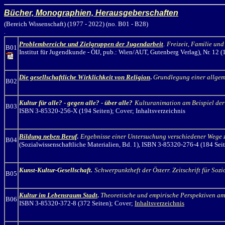
Bücher, Monographien, Herausgeberschaften
(Bereich Wissenschaft) (1977 - 2022) (no. B01 - B28)
.
Problembereiche und Zielgruppen der Jugendarbeit
.
Freizeit, Familie un
B01
Institut für Jugendkunde
-
ÖIJ, pub.: Wien/AUT
,
Gutenberg
Verlag
), Nr. 12
(
Die gesellschaftliche Wirklichkeit von Religion
.
Grundlegung einer allgem
B02
Kultur für alle? - gegen alle? - über alle?
Kulturanimation am Beispiel der 
B03
ISBN 3-85320-256-X (194 Seiten); Cover; Inhaltsverzeichnis
Bildung neben Beruf
.
Ergebnisse einer Untersuchung verschiedener Wege 
B04
(Sozialwissenschaftliche Materialien, Bd. 1), ISBN 3-85320-276-4 (184 Sei
Kunst-Kultur-Gesellschaft.
Schwerpunktheft der Österr. Zeitschrift für Soz
B05
Kultur im Lebensraum Stadt
.
Theoretische und empirische Perspektiven am 
B06
ISBN 3-85320-372-8 (372 Seiten); Cover;
Inhaltsverzeichnis