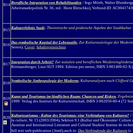
Berufliche Integration von Rehabilitanden
/ Ingo Mörth
, Walter Blumberg
B14
Arbeitsmarktpolitik Nr. 36; red.: Horst Illetschko), Verbund-ID: AC0041743
.
Kulturerlebnis Stadt
Theoretische und praktische Aspekte der Stadtkultur
B15
Das symbolische Kapital der Lebensstile
.
Zur Kultursoziologie der Modern
B16
Seiten);
Cover
;
Inhaltsverzeichnis
Integration durch Arbeit?
Zur sozialen und beruflichen Wiedereinglieder
B17
Rittmansberger; Linz/AUT 1994: Edition pro mente, ISBN 3-901409-02-X (
Symbolische Anthropologie der Moderne
.
Kulturanalysen nach Clifford G
B18
Kunst und Tourismus im ländlichen Raum: Chancen und Risken
.
Ergebniss
B19
1999: Verlag des Instituts für Kulturwirtschaft, ISBN 3-902050-00-4 (72 Seit
Kulturtourismus - Kultur des Tourismus: eine Verbindung von Kulturen?
/
B20
la culture,
Nr. 15 (2003/2004),
Sektion 9.1 (Kultur und Ökonomie/ Culture 
Austrian and International Literature and Cultural Studies/ Institut de rech
full text web-publication (.html);auch in:
Das Verbindende der Kulturen
(s.