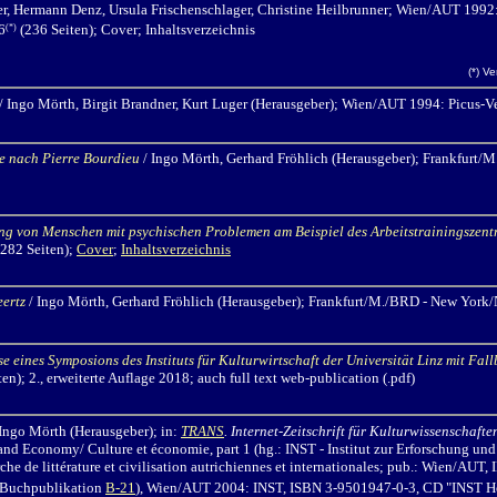
er, Hermann Denz, Ursula Frischenschlager, Christine Heilbrunner; Wien/AUT 1992:
6
(236 Seiten)
; Cover; Inhaltsverzeichnis
(*)
(*) V
/ Ingo Mörth,
Birgit Brandner, Kurt Luger (Herausgeber); Wien/AUT 1994: Picus-V
e nach Pierre Bourdieu
/ Ingo Mörth
, Gerhard Fröhlich (Herausgeber); Frankfurt
ung von Menschen mit psychischen Problemen am Beispiel des Arbeitstrainingszent
282 Seiten);
Cover
;
Inhaltsverzeichnis
eertz
/ Ingo Mörth,
Gerhard Fröhlich (Herausgeber); Frankfurt/M./BRD - New York/
e eines Symposions des Instituts für Kulturwirtschaft der Universität Linz mit Fal
en); 2., erweiterte Auflage 2018; auch full text web-publication (.pdf)
 Ingo Mörth
(Herausgeber); in:
TRANS
. Internet-Zeitschrift für Kulturwissenschafte
and Economy/ Culture et économie, part 1
(hg.: INST - Institut zur Erforschung un
erche de littérature et civilisation autrichiennes et internationales; pub.: Wien/AU
 Buchpublikation
B-21
), Wien/AUT 2004: INST, ISBN 3-9501947-0-3, CD "INST Hom